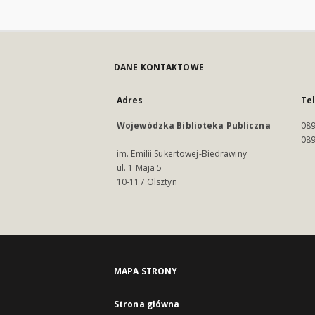
DANE KONTAKTOWE
Adres
Te
Wojewódzka Biblioteka Publiczna
089
089
im. Emilii Sukertowej-Biedrawiny
ul. 1 Maja 5
10-117 Olsztyn
MAPA STRONY
Strona główna