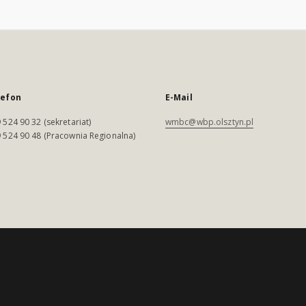
lefon
E-Mail
 524 90 32 (sekretariat)
wmbc@wbp.olsztyn.pl
 524 90 48 (Pracownia Regionalna)