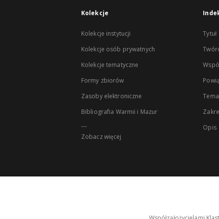
Kolekcje
Inde
Kolekcje instytucji
Tytuł
Kolekcje osób prywatnych
Twór
Kolekcje tematyczne
Wspó
Formy zbiorów
Powią
Zasoby elektroniczne
Tema
Bibliografia Warmii i Mazur
Zakr
...
Opis
Zobacz więcej
Współzałożycielami Klas