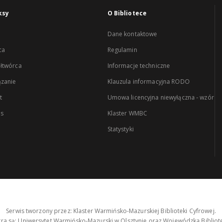
ksy
O Bibliotece
Dane kontaktowe
ca
Regulamin
łtwórca
Informacje techniczne
zanie
Klauzula informacyjna RODO
t
Umowa licencyjna niewyłączna - wzór
es
Klaster WMBC
Statystyki
Serwis tworzony przez: Klaster Warmińsko-Mazurskiej Biblioteki Cyfrowej.
tra są: Uniwersytet Warmińsko-Mazurski w Olsztynie oraz Wojewódzka Bibliote