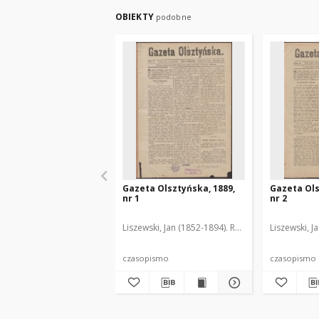
OBIEKTY
podobne
Gazeta Olsztyńska, 1889,
Gazeta Ols
nr 1
nr 2
Liszewski, Jan (1852-1894). Red.
Liszewski, J
czasopismo
czasopismo