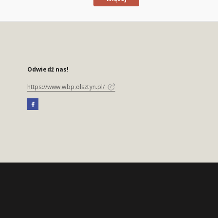
Odwiedź nas!
https://www.wbp.olsztyn.pl/