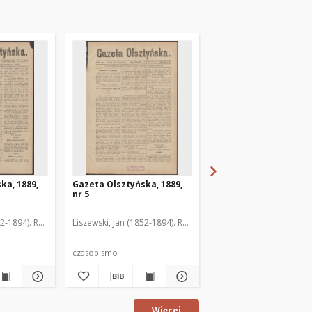
ka, 1889,
Gazeta Olsztyńska, 1889,
Gazeta Olsztyńska, 1
nr 5
nr 6
52-1894). Red.
Liszewski, Jan (1852-1894). Red.
Liszewski, Jan (1852-189
czasopismo
czasopismo
Więcej