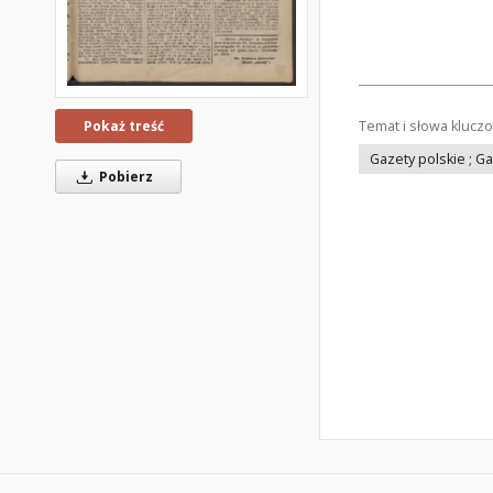
Temat i słowa klucz
Pokaż treść
Gazety polskie ; G
Pobierz