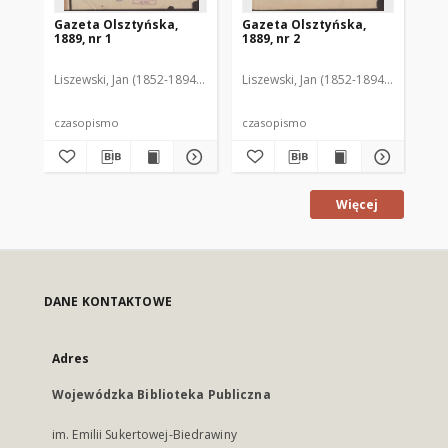
Gazeta Olsztyńska,
Gazeta Olsztyńska,
Ga
1889, nr 1
1889, nr 2
188
Liszewski, Jan (1852-1894). Red.
Liszewski, Jan (1852-1894). Red.
Lis
czasopismo
czasopismo
cz
Więcej
DANE KONTAKTOWE
Adres
Wojewódzka Biblioteka Publiczna
im. Emilii Sukertowej-Biedrawiny