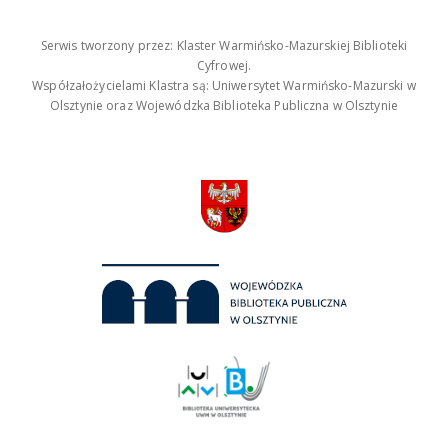
Serwis tworzony przez: Klaster Warmińsko-Mazurskiej Biblioteki
Cyfrowej.
Współzałożycielami Klastra są: Uniwersytet Warmińsko-Mazurski w
Olsztynie oraz Wojewódzka Biblioteka Publiczna w Olsztynie