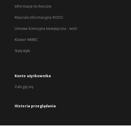
Informacje techniczne
Klauzula informacyjna RODO
Umowa licencyjna niewyłączna - wzór
Klaster WMBC
Statystyki
Konto użytkownika
Zaloguj się
Historia przeglądania