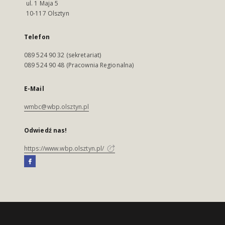
ul. 1 Maja 5
10-117 Olsztyn
Telefon
089 524 90 32 (sekretariat)
089 524 90 48 (Pracownia Regionalna)
E-Mail
wmbc@wbp.olsztyn.pl
Odwiedź nas!
https://www.wbp.olsztyn.pl/