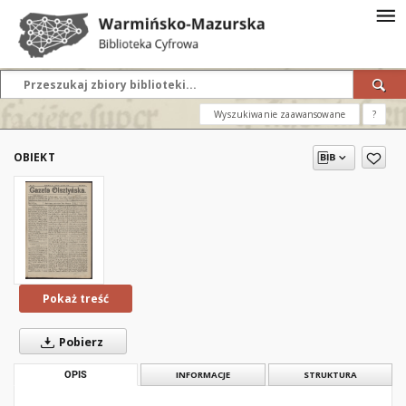
Wyszukiwanie zaawansowane
?
OBIEKT
Pokaż treść
Pobierz
OPIS
INFORMACJE
STRUKTURA