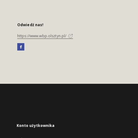
Odwiedź nas!
https://www.wbp.olsztyn.pl/
Konto użytkownika