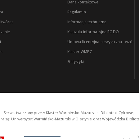
Dane kontaktowe
ca
Regulamin
łtwórca
Informacje techniczne
zanie
Klauzula informacyjna RODO
t
Umowa licencyjna niewyłączna - wzór
es
Klaster WMBC
Statystyki
Serwis tworzony przez: Klaster Warmińsko-Mazurskiej Biblioteki Cyfrowej.
tra są: Uniwersytet Warmińsko-Mazurski w Olsztynie oraz Wojewódzka Bibliote