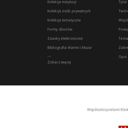
Kolekcje instytucji
Tytuł
Kolekcje osób prywatnych
Twór
Kolekcje tematyczne
Wspó
Formy zbiorów
Powią
Zasoby elektroniczne
Tema
Bibliografia Warmii i Mazur
Zakr
...
Opis
Zobacz więcej
Współzałożycielami Klas