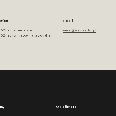
lefon
E-Mail
 524 90 32 (sekretariat)
wmbc@wbp.olsztyn.pl
 524 90 48 (Pracownia Regionalna)
ksy
O Bibliotece