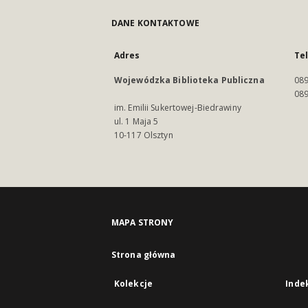
DANE KONTAKTOWE
Adres
Te
Wojewódzka Biblioteka Publiczna
089
089
im. Emilii Sukertowej-Biedrawiny
ul. 1 Maja 5
10-117 Olsztyn
MAPA STRONY
Strona główna
Kolekcje
Inde