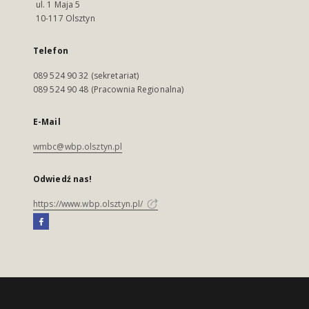
ul. 1 Maja 5
10-117 Olsztyn
Telefon
089 524 90 32 (sekretariat)
089 524 90 48 (Pracownia Regionalna)
E-Mail
wmbc@wbp.olsztyn.pl
Odwiedź nas!
https://www.wbp.olsztyn.pl/