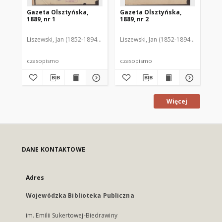
Gazeta Olsztyńska,
Gazeta Olsztyńska,
Ga
1889, nr 1
1889, nr 2
188
Liszewski, Jan (1852-1894). Red.
Liszewski, Jan (1852-1894). Red.
Lis
czasopismo
czasopismo
cz
Więcej
DANE KONTAKTOWE
Adres
Wojewódzka Biblioteka Publiczna
im. Emilii Sukertowej-Biedrawiny