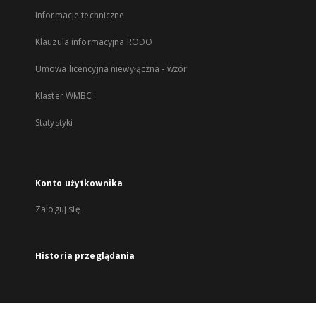
Informacje techniczne
Klauzula informacyjna RODO
Umowa licencyjna niewyłączna - wzór
Klaster WMBC
Statystyki
Konto użytkownika
Zaloguj się
Historia przeglądania