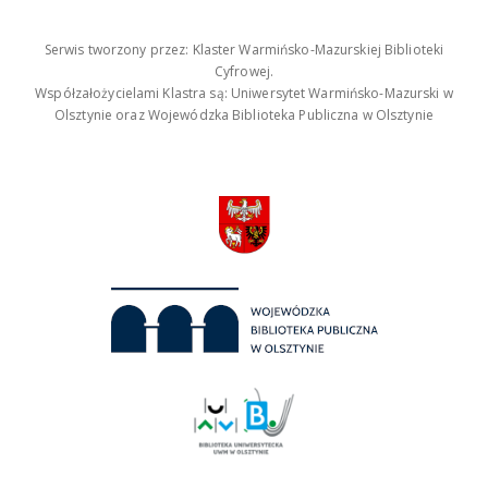
Serwis tworzony przez: Klaster Warmińsko-Mazurskiej Biblioteki
Cyfrowej.
Współzałożycielami Klastra są: Uniwersytet Warmińsko-Mazurski w
Olsztynie oraz Wojewódzka Biblioteka Publiczna w Olsztynie