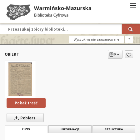
Wyszukiwanie zaawansowane
?
OBIEKT
Pokaż treść
Pobierz
OPIS
INFORMACJE
STRUKTURA