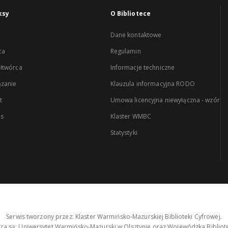
ksy
O Bibliotece
Dane kontaktowe
ca
Regulamin
łtwórca
Informacje techniczne
zanie
Klauzula informacyjna RODO
t
Umowa licencyjna niewyłączna - wzór
es
Klaster WMBC
Statystyki
Serwis tworzony przez: Klaster Warmińsko-Mazurskiej Biblioteki Cyfrowej.
tra są: Uniwersytet Warmińsko-Mazurski w Olsztynie oraz Wojewódzka Bibliote