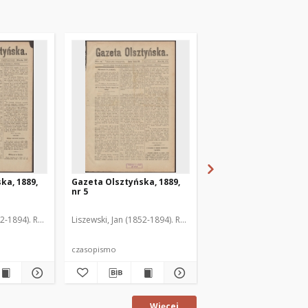
ka, 1889,
Gazeta Olsztyńska, 1889,
Gazeta Olsztyńska, 1
nr 5
nr 6
52-1894). Red.
Liszewski, Jan (1852-1894). Red.
Liszewski, Jan (1852-189
czasopismo
czasopismo
Więcej