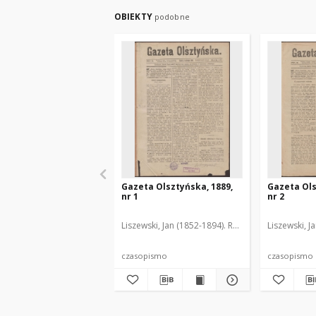
OBIEKTY
podobne
Gazeta Olsztyńska, 1889,
Gazeta Ols
nr 1
nr 2
Liszewski, Jan (1852-1894). Red.
Liszewski, J
czasopismo
czasopismo