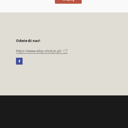
Odwiedź nas!
https://www.wbp.olsztyn.pl/