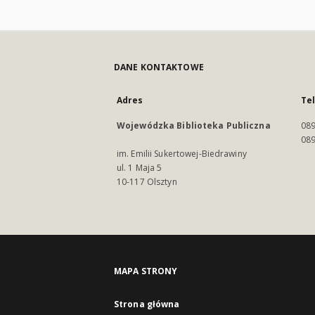
DANE KONTAKTOWE
Adres
Te
Wojewódzka Biblioteka Publiczna
089
089
im. Emilii Sukertowej-Biedrawiny
ul. 1 Maja 5
10-117 Olsztyn
MAPA STRONY
Strona główna