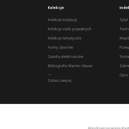
Kolekcje
Inde
Kolekcje instytucji
Tytuł
Kolekcje osób prywatnych
Twór
Kolekcje tematyczne
Wspó
Formy zbiorów
Powią
Zasoby elektroniczne
Tema
Bibliografia Warmii i Mazur
Zakr
...
Opis
Zobacz więcej
Współzałożycielami Klas