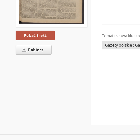
Pokaż treść
Temat i słowa klucz
Gazety polskie ; G
Pobierz