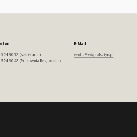
lefon
E-Mail
 524 90 32 (sekretariat)
wmbc@wbp.olsztyn.pl
 524 90 48 (Pracownia Regionalna)