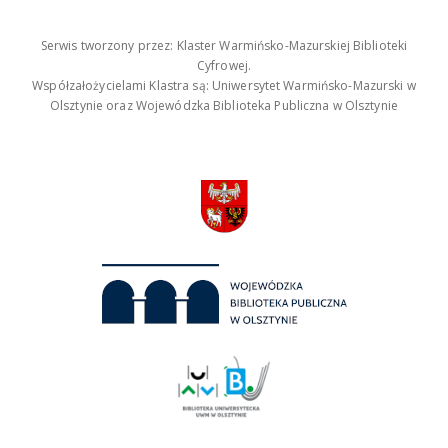
Serwis tworzony przez: Klaster Warmińsko-Mazurskiej Biblioteki
Cyfrowej.
Współzałożycielami Klastra są: Uniwersytet Warmińsko-Mazurski w
Olsztynie oraz Wojewódzka Biblioteka Publiczna w Olsztynie