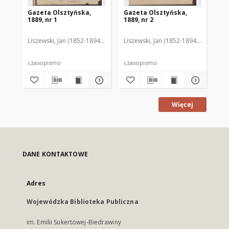
Gazeta Olsztyńska,
Gazeta Olsztyńska,
Ga
1889, nr 1
1889, nr 2
188
Liszewski, Jan (1852-1894). Red.
Liszewski, Jan (1852-1894). Red.
Lis
czasopismo
czasopismo
cz
Więcej
DANE KONTAKTOWE
Adres
Wojewódzka Biblioteka Publiczna
im. Emilii Sukertowej-Biedrawiny