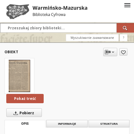
Wyszukiwanie zaawansowane
?
OBIEKT
Pokaż treść
Pobierz
OPIS
INFORMACJE
STRUKTURA