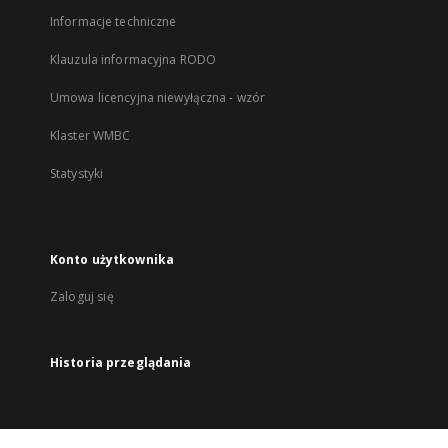
Informacje techniczne
Klauzula informacyjna RODO
Umowa licencyjna niewyłączna - wzór
Klaster WMBC
Statystyki
Konto użytkownika
Zaloguj się
Historia przeglądania