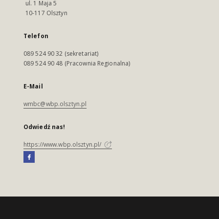
ul. 1 Maja 5
10-117 Olsztyn
Telefon
089 524 90 32 (sekretariat)
089 524 90 48 (Pracownia Regionalna)
E-Mail
wmbc@wbp.olsztyn.pl
Odwiedź nas!
https://www.wbp.olsztyn.pl/