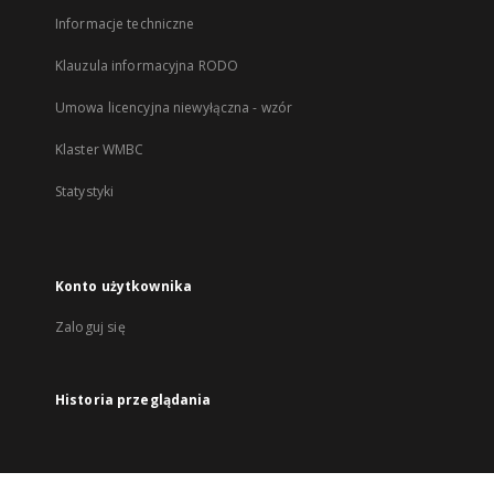
Informacje techniczne
Klauzula informacyjna RODO
Umowa licencyjna niewyłączna - wzór
Klaster WMBC
Statystyki
Konto użytkownika
Zaloguj się
Historia przeglądania