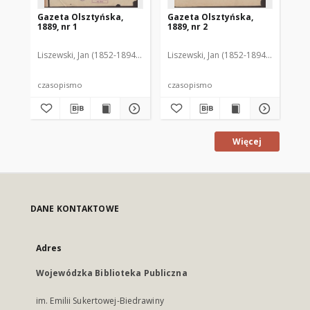
Gazeta Olsztyńska,
Gazeta Olsztyńska,
Ga
1889, nr 1
1889, nr 2
188
Liszewski, Jan (1852-1894). Red.
Liszewski, Jan (1852-1894). Red.
Lis
czasopismo
czasopismo
cz
Więcej
DANE KONTAKTOWE
Adres
Wojewódzka Biblioteka Publiczna
im. Emilii Sukertowej-Biedrawiny