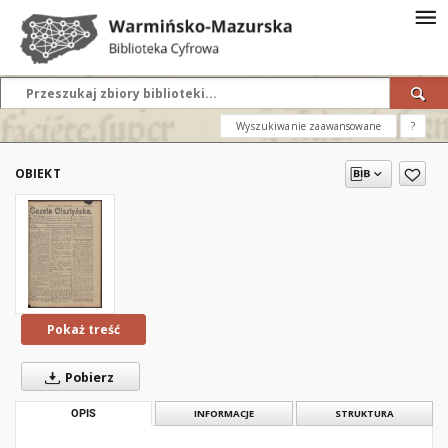
Wyszukiwanie zaawansowane
?
OBIEKT
Pokaż treść
Pobierz
OPIS
INFORMACJE
STRUKTURA