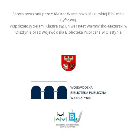
Serwis tworzony przez: Klaster Warmińsko-Mazurskiej Biblioteki
Cyfrowej.
Współzałożycielami Klastra są: Uniwersytet Warmińsko-Mazurski w
Olsztynie oraz Wojewódzka Biblioteka Publiczna w Olsztynie