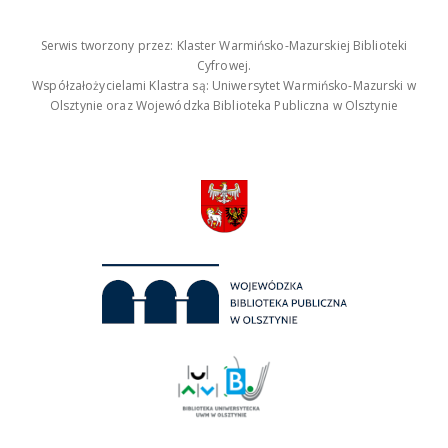
Serwis tworzony przez: Klaster Warmińsko-Mazurskiej Biblioteki
Cyfrowej.
Współzałożycielami Klastra są: Uniwersytet Warmińsko-Mazurski w
Olsztynie oraz Wojewódzka Biblioteka Publiczna w Olsztynie