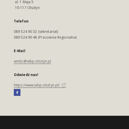
ul. 1 Maja 5
10-117 Olsztyn
Telefon
089 524 90 32 (sekretariat)
089 524 90 48 (Pracownia Regionalna)
E-Mail
wmbc@wbp.olsztyn.pl
Odwiedź nas!
https://www.wbp.olsztyn.pl/