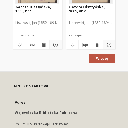
Gazeta Olsztyńska,
Gazeta Olsztyńska,
Ga
1889, nr 1
1889, nr 2
188
Liszewski, Jan (1852-1894). Red.
Liszewski, Jan (1852-1894). Red.
Lis
czasopismo
czasopismo
cz
Więcej
DANE KONTAKTOWE
Adres
Wojewódzka Biblioteka Publiczna
im. Emilii Sukertowej-Biedrawiny