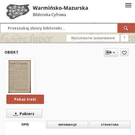
Wyszukiwanie zaawansowane
?
OBIEKT
Pokaż treść
Pobierz
OPIS
INFORMACJE
STRUKTURA