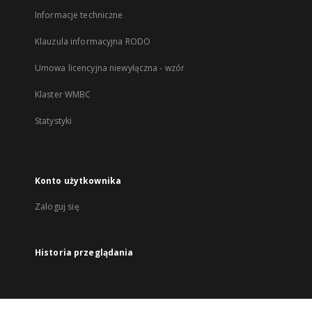
Informacje techniczne
Klauzula informacyjna RODO
Umowa licencyjna niewyłączna - wzór
Klaster WMBC
Statystyki
Konto użytkownika
Zaloguj się
Historia przeglądania