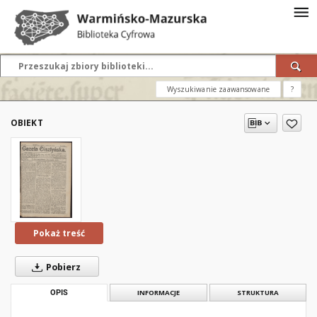
Wyszukiwanie zaawansowane
?
OBIEKT
Pokaż treść
Pobierz
OPIS
INFORMACJE
STRUKTURA