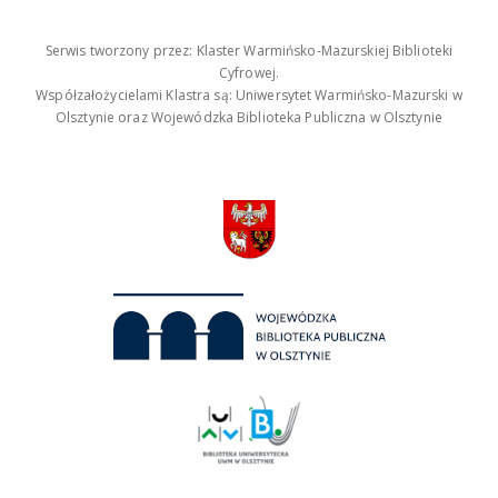
Serwis tworzony przez: Klaster Warmińsko-Mazurskiej Biblioteki
Cyfrowej.
Współzałożycielami Klastra są: Uniwersytet Warmińsko-Mazurski w
Olsztynie oraz Wojewódzka Biblioteka Publiczna w Olsztynie