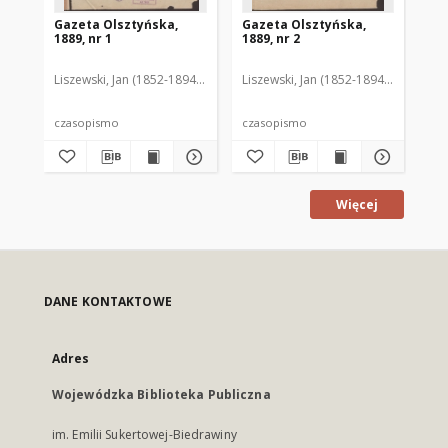
Gazeta Olsztyńska,
Gazeta Olsztyńska,
Ga
1889, nr 1
1889, nr 2
188
Liszewski, Jan (1852-1894). Red.
Liszewski, Jan (1852-1894). Red.
Lis
czasopismo
czasopismo
cz
Więcej
DANE KONTAKTOWE
Adres
Wojewódzka Biblioteka Publiczna
im. Emilii Sukertowej-Biedrawiny