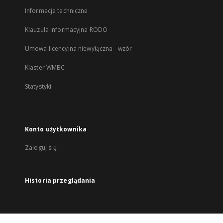
Informacje techniczne
Klauzula informacyjna RODO
Umowa licencyjna niewyłączna - wzór
Klaster WMBC
Statystyki
Konto użytkownika
Zaloguj się
Historia przeglądania