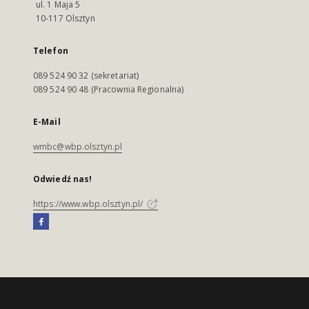
ul. 1 Maja 5
10-117 Olsztyn
Telefon
089 524 90 32 (sekretariat)
089 524 90 48 (Pracownia Regionalna)
E-Mail
wmbc@wbp.olsztyn.pl
Odwiedź nas!
https://www.wbp.olsztyn.pl/