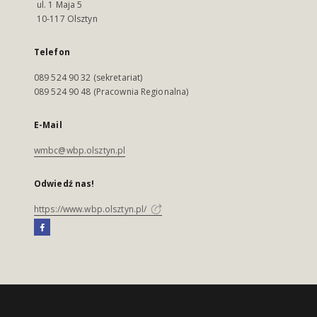
ul. 1 Maja 5
10-117 Olsztyn
Telefon
089 524 90 32 (sekretariat)
089 524 90 48 (Pracownia Regionalna)
E-Mail
wmbc@wbp.olsztyn.pl
Odwiedź nas!
https://www.wbp.olsztyn.pl/