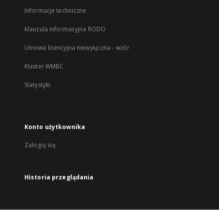
Informacje techniczne
Klauzula informacyjna RODO
Umowa licencyjna niewyłączna - wzór
Klaster WMBC
Statystyki
Konto użytkownika
Zaloguj się
Historia przeglądania