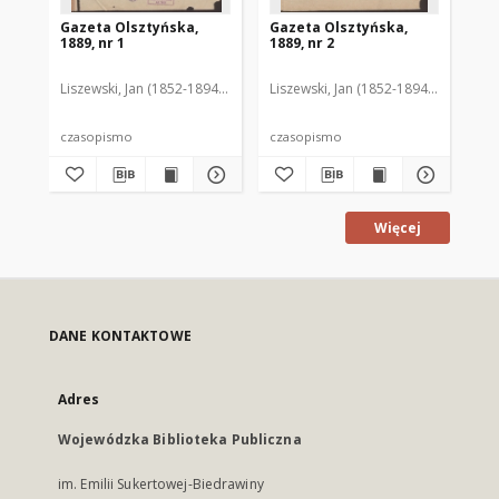
Gazeta Olsztyńska,
Gazeta Olsztyńska,
Ga
1889, nr 1
1889, nr 2
188
Liszewski, Jan (1852-1894). Red.
Liszewski, Jan (1852-1894). Red.
Lis
czasopismo
czasopismo
cz
Więcej
DANE KONTAKTOWE
Adres
Wojewódzka Biblioteka Publiczna
im. Emilii Sukertowej-Biedrawiny