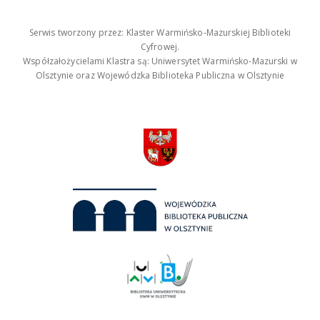
Serwis tworzony przez: Klaster Warmińsko-Mazurskiej Biblioteki
Cyfrowej.
Współzałożycielami Klastra są: Uniwersytet Warmińsko-Mazurski w
Olsztynie oraz Wojewódzka Biblioteka Publiczna w Olsztynie