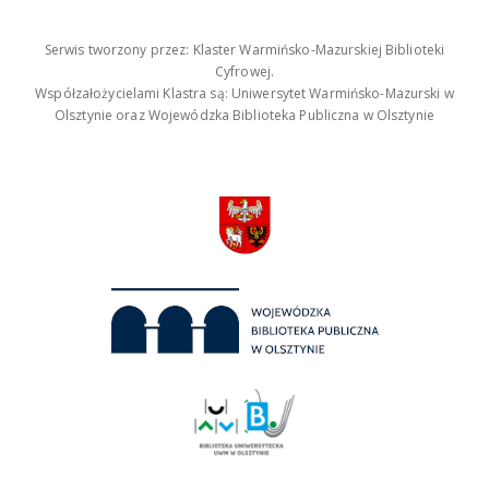
Serwis tworzony przez: Klaster Warmińsko-Mazurskiej Biblioteki
Cyfrowej.
Współzałożycielami Klastra są: Uniwersytet Warmińsko-Mazurski w
Olsztynie oraz Wojewódzka Biblioteka Publiczna w Olsztynie