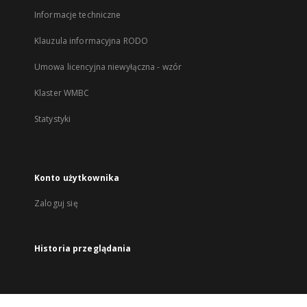
Informacje techniczne
Klauzula informacyjna RODO
Umowa licencyjna niewyłączna - wzór
Klaster WMBC
Statystyki
Konto użytkownika
Zaloguj się
Historia przeglądania