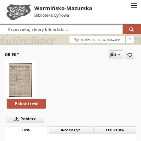
Wyszukiwanie zaawansowane
?
OBIEKT
Pokaż treść
Pobierz
OPIS
INFORMACJE
STRUKTURA