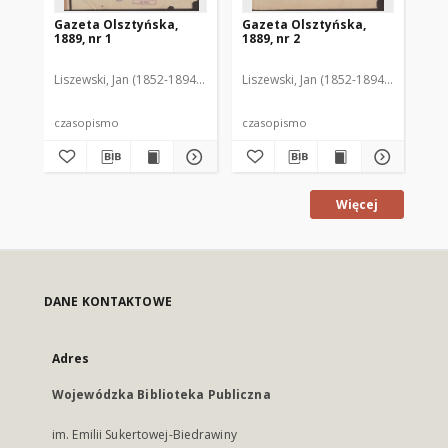
Gazeta Olsztyńska,
Gazeta Olsztyńska,
Ga
1889, nr 1
1889, nr 2
188
Liszewski, Jan (1852-1894). Red.
Liszewski, Jan (1852-1894). Red.
Lis
czasopismo
czasopismo
cz
Więcej
DANE KONTAKTOWE
Adres
Wojewódzka Biblioteka Publiczna
im. Emilii Sukertowej-Biedrawiny