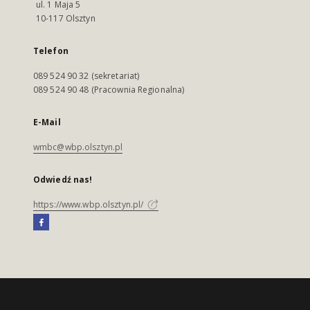
ul. 1 Maja 5
10-117 Olsztyn
Telefon
089 524 90 32 (sekretariat)
089 524 90 48 (Pracownia Regionalna)
E-Mail
wmbc@wbp.olsztyn.pl
Odwiedź nas!
https://www.wbp.olsztyn.pl/