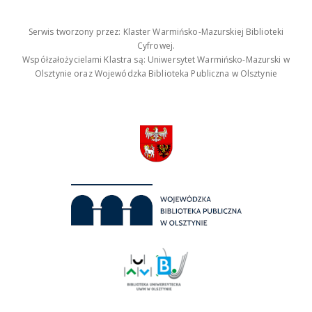
Serwis tworzony przez: Klaster Warmińsko-Mazurskiej Biblioteki
Cyfrowej.
Współzałożycielami Klastra są: Uniwersytet Warmińsko-Mazurski w
Olsztynie oraz Wojewódzka Biblioteka Publiczna w Olsztynie