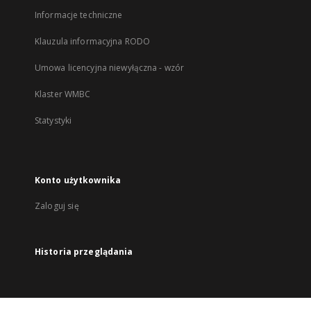
Informacje techniczne
Klauzula informacyjna RODO
Umowa licencyjna niewyłączna - wzór
Klaster WMBC
Statystyki
Konto użytkownika
Zaloguj się
Historia przeglądania