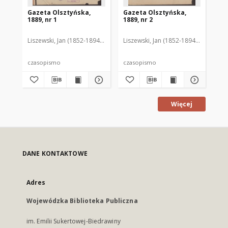
Gazeta Olsztyńska,
Gazeta Olsztyńska,
Ga
1889, nr 1
1889, nr 2
188
Liszewski, Jan (1852-1894). Red.
Liszewski, Jan (1852-1894). Red.
Lis
czasopismo
czasopismo
cz
Więcej
DANE KONTAKTOWE
Adres
Wojewódzka Biblioteka Publiczna
im. Emilii Sukertowej-Biedrawiny