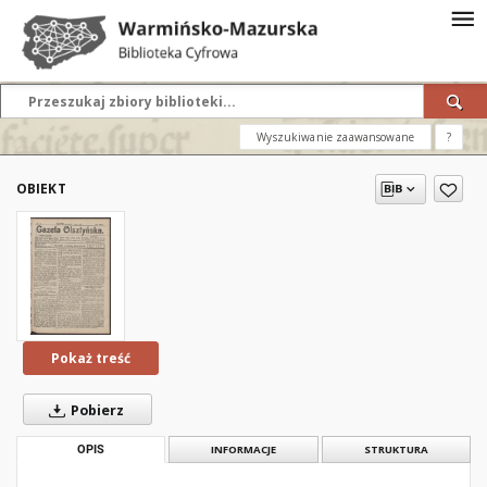
Wyszukiwanie zaawansowane
?
OBIEKT
Pokaż treść
Pobierz
OPIS
INFORMACJE
STRUKTURA