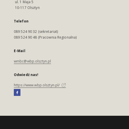
ul. 1 Maja 5
10-117 Olsztyn
Telefon
089 524 90 32 (sekretariat)
089 524 90 48 (Pracownia Regionalna)
E-Mail
wmbc@wbp.olsztyn.pl
Odwiedź nas!
https://www.wbp.olsztyn.pl/