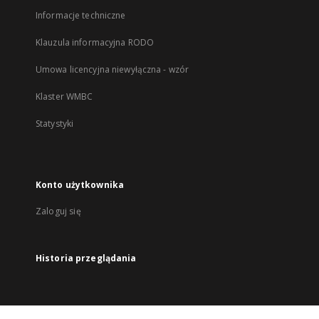
Informacje techniczne
Klauzula informacyjna RODO
Umowa licencyjna niewyłączna - wzór
Klaster WMBC
Statystyki
Konto użytkownika
Zaloguj się
Historia przeglądania