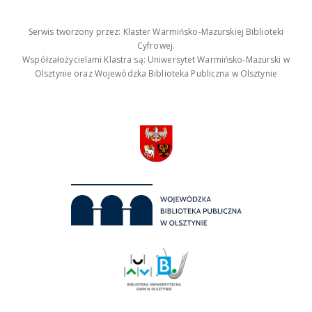
Serwis tworzony przez: Klaster Warmińsko-Mazurskiej Biblioteki
Cyfrowej.
Współzałożycielami Klastra są: Uniwersytet Warmińsko-Mazurski w
Olsztynie oraz Wojewódzka Biblioteka Publiczna w Olsztynie