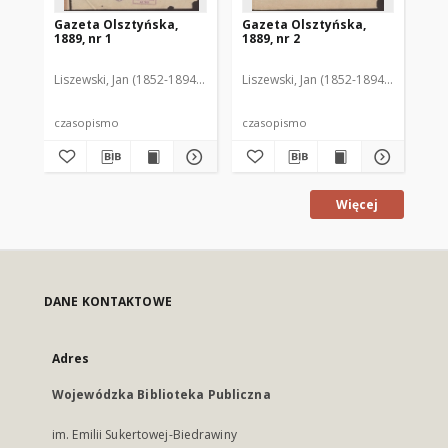
Gazeta Olsztyńska,
Gazeta Olsztyńska,
Ga
1889, nr 1
1889, nr 2
188
Liszewski, Jan (1852-1894). Red.
Liszewski, Jan (1852-1894). Red.
Lis
czasopismo
czasopismo
cz
Więcej
DANE KONTAKTOWE
Adres
Wojewódzka Biblioteka Publiczna
im. Emilii Sukertowej-Biedrawiny