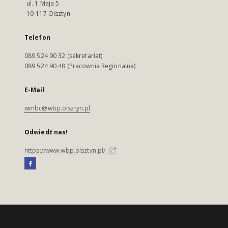
ul. 1 Maja 5
10-117 Olsztyn
Telefon
089 524 90 32 (sekretariat)
089 524 90 48 (Pracownia Regionalna)
E-Mail
wmbc@wbp.olsztyn.pl
Odwiedź nas!
https://www.wbp.olsztyn.pl/