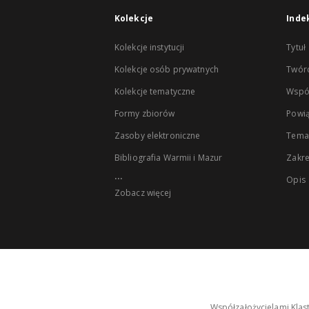
Kolekcje
Inde
Kolekcje instytucji
Tytuł
Kolekcje osób prywatnych
Twór
Kolekcje tematyczne
Wspó
Formy zbiorów
Powią
Zasoby elektroniczne
Tema
Bibliografia Warmii i Mazur
Zakr
...
Opis
Zobacz więcej
Współzałożycielami Klas