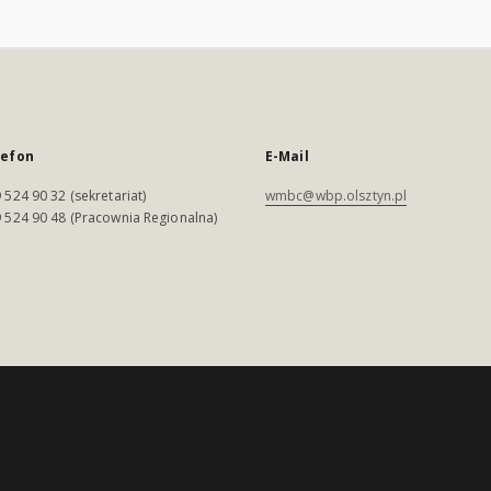
lefon
E-Mail
 524 90 32 (sekretariat)
wmbc@wbp.olsztyn.pl
 524 90 48 (Pracownia Regionalna)