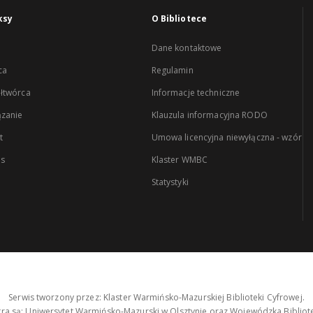
ksy
O Bibliotece
Dane kontaktowe
ca
Regulamin
łtwórca
Informacje techniczne
zanie
Klauzula informacyjna RODO
t
Umowa licencyjna niewyłączna - wzór
es
Klaster WMBC
Statystyki
Serwis tworzony przez: Klaster Warmińsko-Mazurskiej Biblioteki Cyfrowej.
tra są: Uniwersytet Warmińsko-Mazurski w Olsztynie oraz Wojewódzka Bibliote