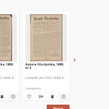
ka, 1889,
Gazeta Olsztyńska, 1889,
Gazeta Olsztyńska, 1
nr 5
nr 6
52-1894). Red.
Liszewski, Jan (1852-1894). Red.
Liszewski, Jan (1852-189
czasopismo
czasopismo
Więcej