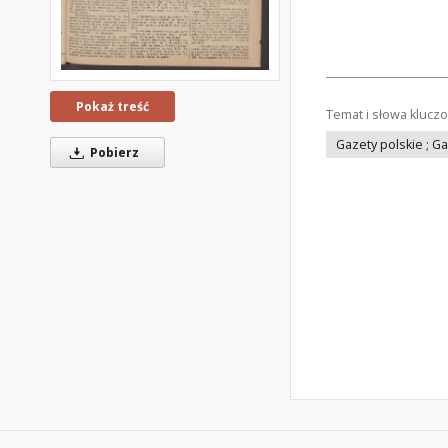
Pokaż treść
Temat i słowa klucz
Gazety polskie ; G
Pobierz