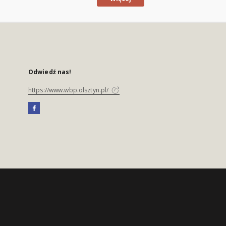
Odwiedź nas!
https://www.wbp.olsztyn.pl/