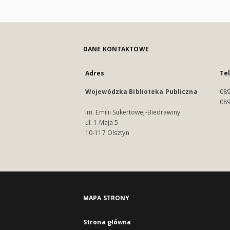
DANE KONTAKTOWE
Adres
Te
Wojewódzka Biblioteka Publiczna
089
089
im. Emilii Sukertowej-Biedrawiny
ul. 1 Maja 5
10-117 Olsztyn
MAPA STRONY
Strona główna