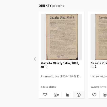
OBIEKTY
podobne
Gazeta Olsztyńska, 1889,
Gazeta Ols
nr 1
nr 2
Liszewski, Jan (1852-1894). Red.
Liszewski, J
czasopismo
czasopismo