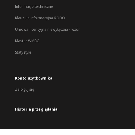
Informacje techniczne
Klauzula informacyjna RODO
Umowa licencyjna niewyłączna - wzór
Klaster WMBC
Statystyki
Konto użytkownika
Zaloguj się
Historia przeglądania