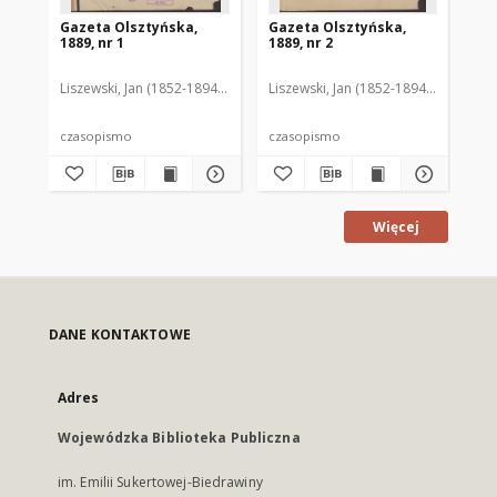
Gazeta Olsztyńska,
Gazeta Olsztyńska,
Ga
1889, nr 1
1889, nr 2
188
Liszewski, Jan (1852-1894). Red.
Liszewski, Jan (1852-1894). Red.
Lis
czasopismo
czasopismo
cz
Więcej
DANE KONTAKTOWE
Adres
Wojewódzka Biblioteka Publiczna
im. Emilii Sukertowej-Biedrawiny