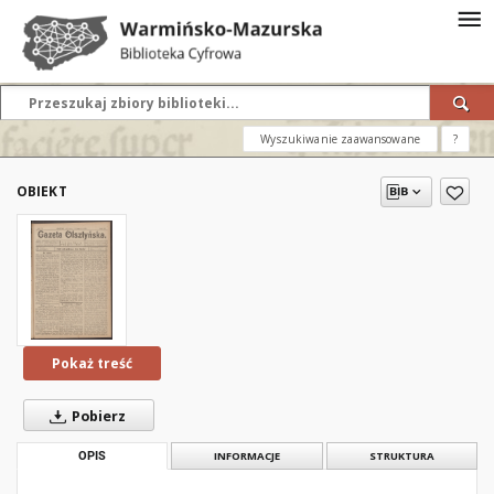
Wyszukiwanie zaawansowane
?
OBIEKT
Pokaż treść
Pobierz
OPIS
INFORMACJE
STRUKTURA