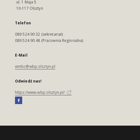
ul. 1 Maja 5
10-117 Olsztyn
Telefon
089 524 90 32 (sekretariat)
089 524 90 48 (Pracownia Regionalna)
E-Mail
wmbc@wbp.olsztyn.pl
Odwiedź nas!
https://www.wbp.olsztyn.pl/