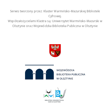
Serwis tworzony przez: Klaster Warmińsko-Mazurskiej Biblioteki
Cyfrowej.
Współzałożycielami Klastra są: Uniwersytet Warmińsko-Mazurski w
Olsztynie oraz Wojewódzka Biblioteka Publiczna w Olsztynie