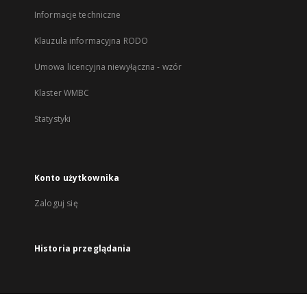
Informacje techniczne
Klauzula informacyjna RODO
Umowa licencyjna niewyłączna - wzór
Klaster WMBC
Statystyki
Konto użytkownika
Zaloguj się
Historia przeglądania