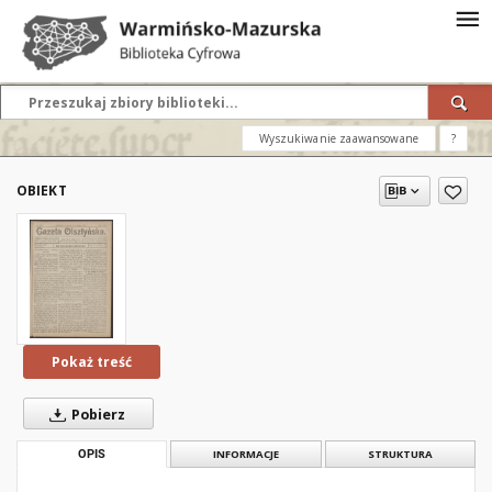
Wyszukiwanie zaawansowane
?
OBIEKT
Pokaż treść
Pobierz
OPIS
INFORMACJE
STRUKTURA