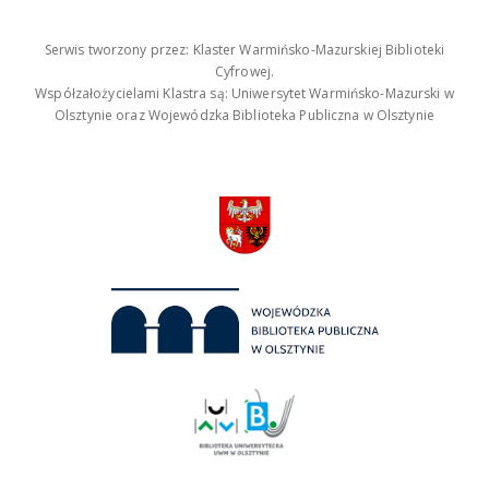
Serwis tworzony przez: Klaster Warmińsko-Mazurskiej Biblioteki
Cyfrowej.
Współzałożycielami Klastra są: Uniwersytet Warmińsko-Mazurski w
Olsztynie oraz Wojewódzka Biblioteka Publiczna w Olsztynie