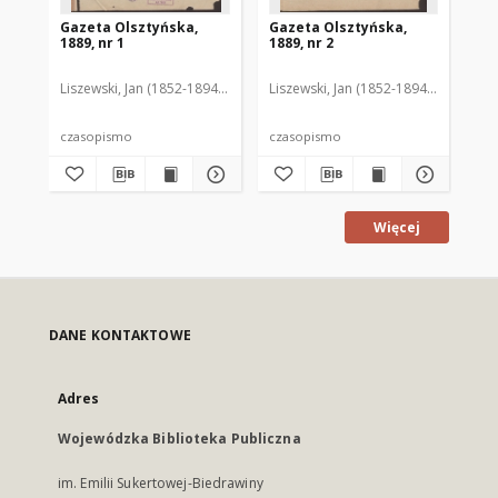
Gazeta Olsztyńska,
Gazeta Olsztyńska,
Ga
1889, nr 1
1889, nr 2
188
Liszewski, Jan (1852-1894). Red.
Liszewski, Jan (1852-1894). Red.
Lis
czasopismo
czasopismo
cz
Więcej
DANE KONTAKTOWE
Adres
Wojewódzka Biblioteka Publiczna
im. Emilii Sukertowej-Biedrawiny