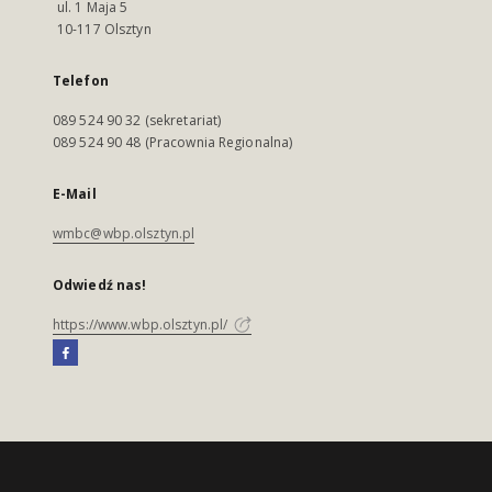
ul. 1 Maja 5
10-117 Olsztyn
Telefon
089 524 90 32 (sekretariat)
089 524 90 48 (Pracownia Regionalna)
E-Mail
wmbc@wbp.olsztyn.pl
Odwiedź nas!
https://www.wbp.olsztyn.pl/