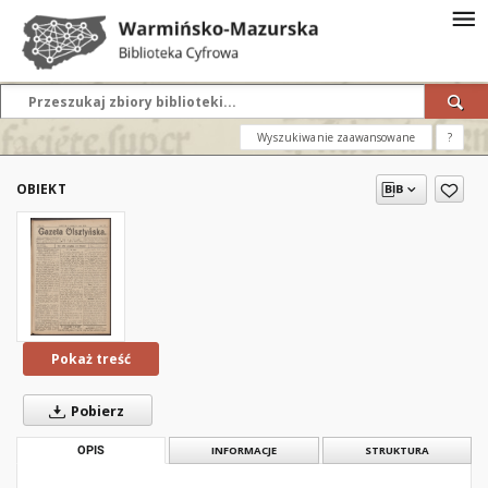
Wyszukiwanie zaawansowane
?
OBIEKT
Pokaż treść
Pobierz
OPIS
INFORMACJE
STRUKTURA