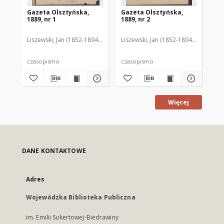
Gazeta Olsztyńska,
Gazeta Olsztyńska,
Ga
1889, nr 1
1889, nr 2
188
Liszewski, Jan (1852-1894). Red.
Liszewski, Jan (1852-1894). Red.
Lis
czasopismo
czasopismo
cz
Więcej
DANE KONTAKTOWE
Adres
Wojewódzka Biblioteka Publiczna
im. Emilii Sukertowej-Biedrawiny