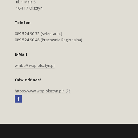
ul. 1 Maja 5
10-117 Olsztyn
Telefon
089 524 90 32 (sekretariat)
089 524 90 48 (Pracownia Regionalna)
E-Mail
wmbc@wbp.olsztyn.pl
Odwiedź nas!
https://www.wbp.olsztyn.pl/