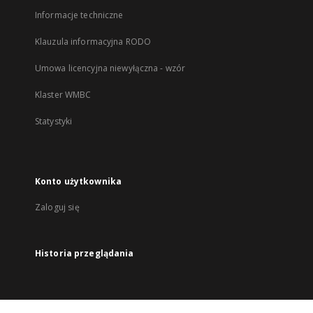
Informacje techniczne
Klauzula informacyjna RODO
Umowa licencyjna niewyłączna - wzór
Klaster WMBC
Statystyki
Konto użytkownika
Zaloguj się
Historia przeglądania