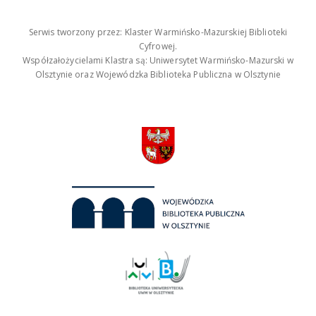
Serwis tworzony przez: Klaster Warmińsko-Mazurskiej Biblioteki
Cyfrowej.
Współzałożycielami Klastra są: Uniwersytet Warmińsko-Mazurski w
Olsztynie oraz Wojewódzka Biblioteka Publiczna w Olsztynie