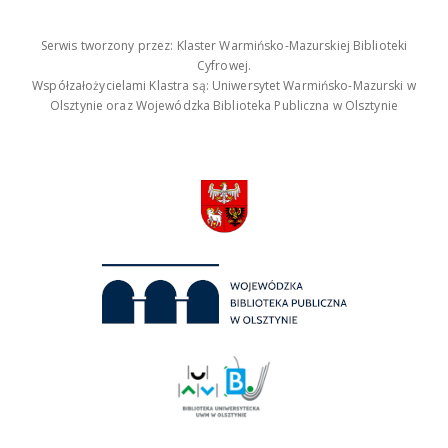
Serwis tworzony przez: Klaster Warmińsko-Mazurskiej Biblioteki
Cyfrowej.
Współzałożycielami Klastra są: Uniwersytet Warmińsko-Mazurski w
Olsztynie oraz Wojewódzka Biblioteka Publiczna w Olsztynie