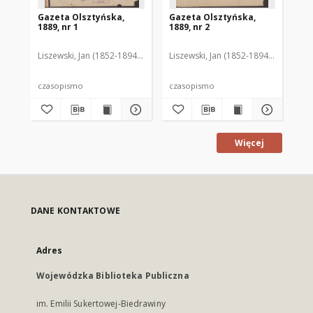
Gazeta Olsztyńska,
Gazeta Olsztyńska,
Ga
1889, nr 1
1889, nr 2
188
Liszewski, Jan (1852-1894). Red.
Liszewski, Jan (1852-1894). Red.
Lis
czasopismo
czasopismo
cz
Więcej
DANE KONTAKTOWE
Adres
Wojewódzka Biblioteka Publiczna
im. Emilii Sukertowej-Biedrawiny