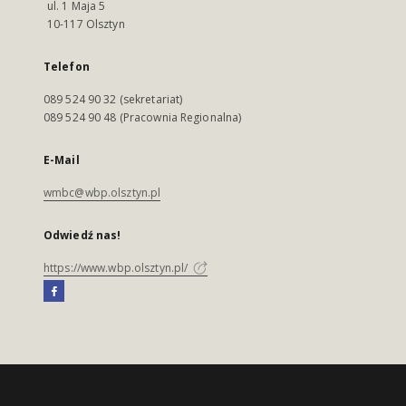
ul. 1 Maja 5
10-117 Olsztyn
Telefon
089 524 90 32 (sekretariat)
089 524 90 48 (Pracownia Regionalna)
E-Mail
wmbc@wbp.olsztyn.pl
Odwiedź nas!
https://www.wbp.olsztyn.pl/