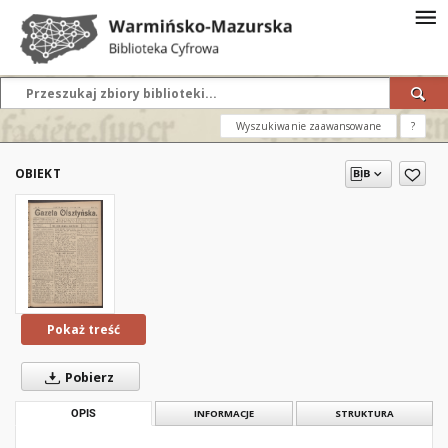
Wyszukiwanie zaawansowane
?
OBIEKT
Pokaż treść
Pobierz
OPIS
INFORMACJE
STRUKTURA