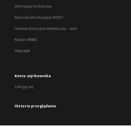
Informacje techniczne
Klauzula informacyjna RODO
Umowa licencyjna niewyłączna - wzór
Klaster WMBC
Statystyki
Konto użytkownika
Zaloguj się
Historia przeglądania