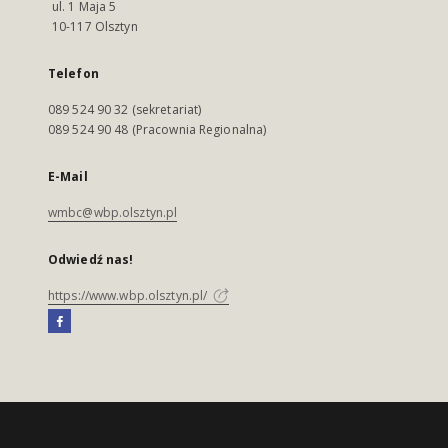
ul. 1 Maja 5
10-117 Olsztyn
Telefon
089 524 90 32 (sekretariat)
089 524 90 48 (Pracownia Regionalna)
E-Mail
wmbc@wbp.olsztyn.pl
Odwiedź nas!
https://www.wbp.olsztyn.pl/