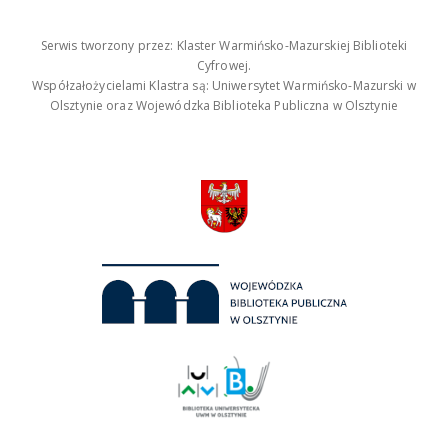
Serwis tworzony przez: Klaster Warmińsko-Mazurskiej Biblioteki
Cyfrowej.
Współzałożycielami Klastra są: Uniwersytet Warmińsko-Mazurski w
Olsztynie oraz Wojewódzka Biblioteka Publiczna w Olsztynie