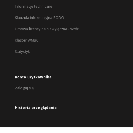
Informacje techniczne
Klauzula informacyjna RODO
Umowa licencyjna niewyłączna - wzór
Klaster WMBC
Statystyki
Konto użytkownika
Zaloguj się
Historia przeglądania