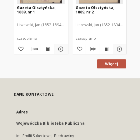
Gazeta Olsztyńska,
Gazeta Olsztyńska,
Ga
1889, nr 1
1889, nr 2
188
Liszewski, Jan (1852-1894). Red.
Liszewski, Jan (1852-1894). Red.
Lis
czasopismo
czasopismo
cz
Więcej
DANE KONTAKTOWE
Adres
Wojewódzka Biblioteka Publiczna
im. Emilii Sukertowej-Biedrawiny