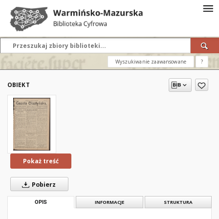
Wyszukiwanie zaawansowane
?
OBIEKT
Pokaż treść
Pobierz
OPIS
INFORMACJE
STRUKTURA