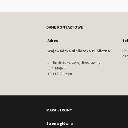
DANE KONTAKTOWE
Adres
Te
Wojewódzka Biblioteka Publiczna
089
089
im. Emilii Sukertowej-Biedrawiny
ul. 1 Maja 5
10-117 Olsztyn
MAPA STRONY
Strona główna