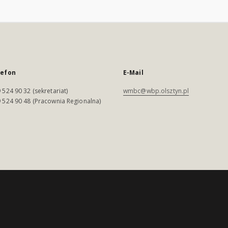
lefon
E-Mail
 524 90 32 (sekretariat)
wmbc@wbp.olsztyn.pl
 524 90 48 (Pracownia Regionalna)