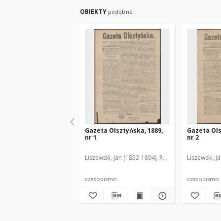
OBIEKTY
podobne
Gazeta Olsztyńska, 1889,
Gazeta Ols
nr 1
nr 2
Liszewski, Jan (1852-1894). Red.
Liszewski, J
czasopismo
czasopismo