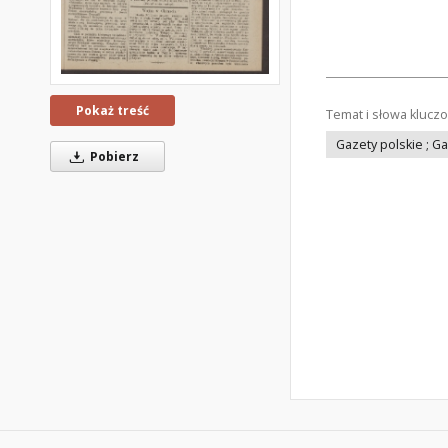
Pokaż treść
Temat i słowa klucz
Gazety polskie ; G
Pobierz