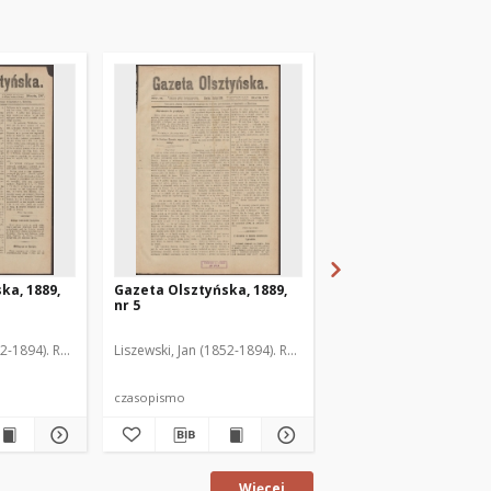
ka, 1889,
Gazeta Olsztyńska, 1889,
Gazeta Olsztyńska, 1
nr 5
nr 6
52-1894). Red.
Liszewski, Jan (1852-1894). Red.
Liszewski, Jan (1852-189
czasopismo
czasopismo
Więcej