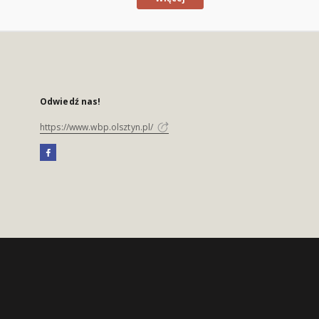
Odwiedź nas!
https://www.wbp.olsztyn.pl/