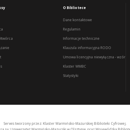
ksy
O Bibliotece
Dane kontaktowe
ca
Regulamin
łtwórca
Informacje techniczne
zanie
Klauzula informacyjna RODO
t
Umowa licencyjna niewyłączna - wzór
es
Klaster WMBC
Statystyki
Serwis tworzony przez: Klaster Warmińsko-Mazurskiej Biblioteki Cyfrowej.
tra są: Uniwersytet Warmińsko-Mazurski w Olsztynie oraz Wojewódzka Bibliote