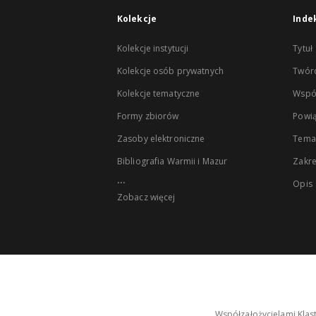
Kolekcje
Inde
Kolekcje instytucji
Tytuł
Kolekcje osób prywatnych
Twór
Kolekcje tematyczne
Wspó
Formy zbiorów
Powią
Zasoby elektroniczne
Tema
Bibliografia Warmii i Mazur
Zakr
...
Opis
Zobacz więcej
Współzałożycielami Klas