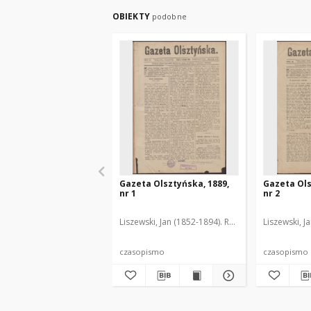
OBIEKTY
podobne
Gazeta Olsztyńska, 1889,
Gazeta Ols
nr 1
nr 2
Liszewski, Jan (1852-1894). Red.
Liszewski, J
czasopismo
czasopismo