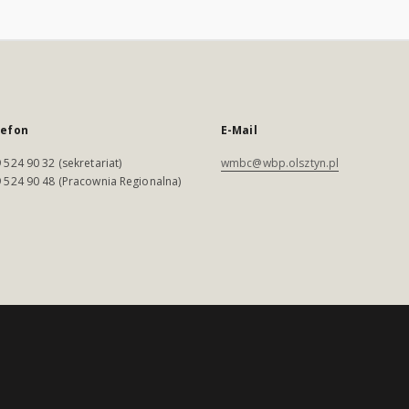
lefon
E-Mail
 524 90 32 (sekretariat)
wmbc@wbp.olsztyn.pl
 524 90 48 (Pracownia Regionalna)