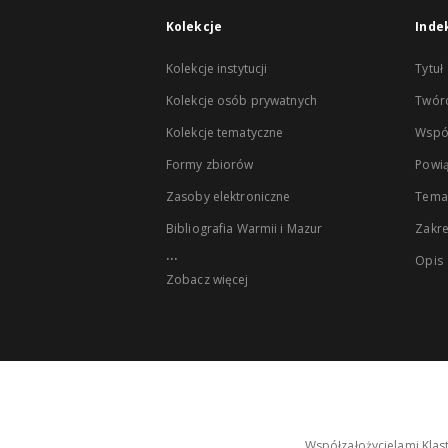
Kolekcje
Inde
Kolekcje instytucji
Tytuł
Kolekcje osób prywatnych
Twór
Kolekcje tematyczne
Wspó
Formy zbiorów
Powią
Zasoby elektroniczne
Tema
Bibliografia Warmii i Mazur
Zakr
...
Opis
Zobacz więcej
Współzałożycielami Klas