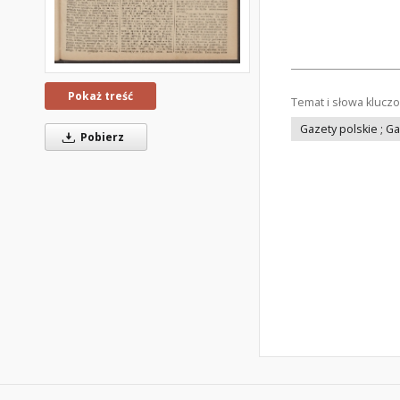
Pokaż treść
Temat i słowa klucz
Gazety polskie ; G
Pobierz