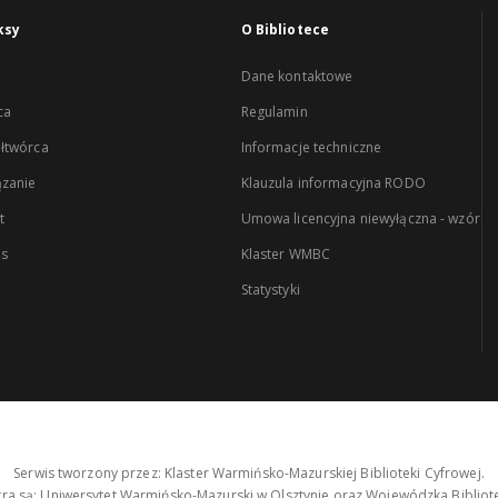
ksy
O Bibliotece
Dane kontaktowe
ca
Regulamin
łtwórca
Informacje techniczne
zanie
Klauzula informacyjna RODO
t
Umowa licencyjna niewyłączna - wzór
es
Klaster WMBC
Statystyki
Serwis tworzony przez: Klaster Warmińsko-Mazurskiej Biblioteki Cyfrowej.
tra są: Uniwersytet Warmińsko-Mazurski w Olsztynie oraz Wojewódzka Bibliote