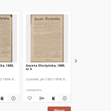
ka, 1889,
Gazeta Olsztyńska, 1889,
Gazeta Olsztyńska, 1
nr 5
nr 6
52-1894). Red.
Liszewski, Jan (1852-1894). Red.
Liszewski, Jan (1852-189
czasopismo
czasopismo
Więcej