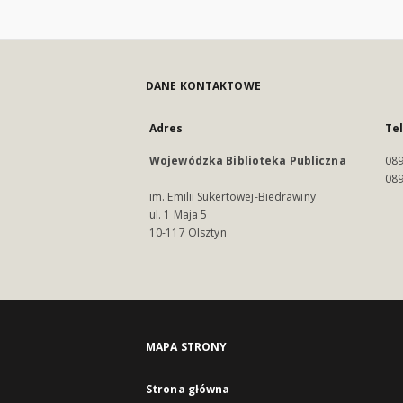
DANE KONTAKTOWE
Adres
Te
Wojewódzka Biblioteka Publiczna
089
089
im. Emilii Sukertowej-Biedrawiny
ul. 1 Maja 5
10-117 Olsztyn
MAPA STRONY
Strona główna