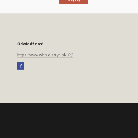
Odwiedź nas!
https://www.wbp.olsztyn.pl/