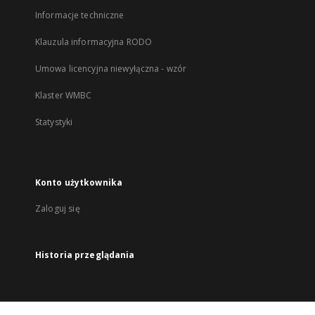
Informacje techniczne
Klauzula informacyjna RODO
Umowa licencyjna niewyłączna - wzór
Klaster WMBC
Statystyki
Konto użytkownika
Zaloguj się
Historia przeglądania