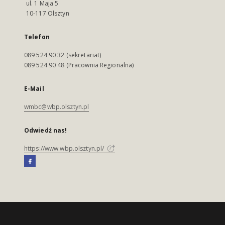
ul. 1 Maja 5
10-117 Olsztyn
Telefon
089 524 90 32 (sekretariat)
089 524 90 48 (Pracownia Regionalna)
E-Mail
wmbc@wbp.olsztyn.pl
Odwiedź nas!
https://www.wbp.olsztyn.pl/