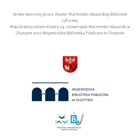
Serwis tworzony przez: Klaster Warmińsko-Mazurskiej Biblioteki
Cyfrowej.
Współzałożycielami Klastra są: Uniwersytet Warmińsko-Mazurski w
Olsztynie oraz Wojewódzka Biblioteka Publiczna w Olsztynie