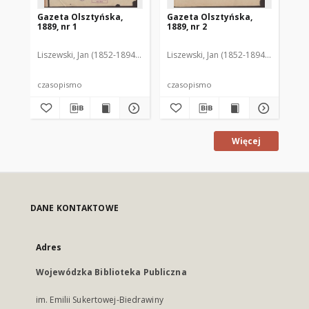
Gazeta Olsztyńska,
Gazeta Olsztyńska,
Ga
1889, nr 1
1889, nr 2
188
Liszewski, Jan (1852-1894). Red.
Liszewski, Jan (1852-1894). Red.
Lis
czasopismo
czasopismo
cz
Więcej
DANE KONTAKTOWE
Adres
Wojewódzka Biblioteka Publiczna
im. Emilii Sukertowej-Biedrawiny