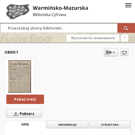
Wyszukiwanie zaawansowane
?
OBIEKT
Pokaż treść
Pobierz
OPIS
INFORMACJE
STRUKTURA