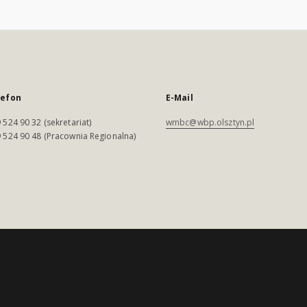
lefon
E-Mail
 524 90 32 (sekretariat)
wmbc@wbp.olsztyn.pl
 524 90 48 (Pracownia Regionalna)