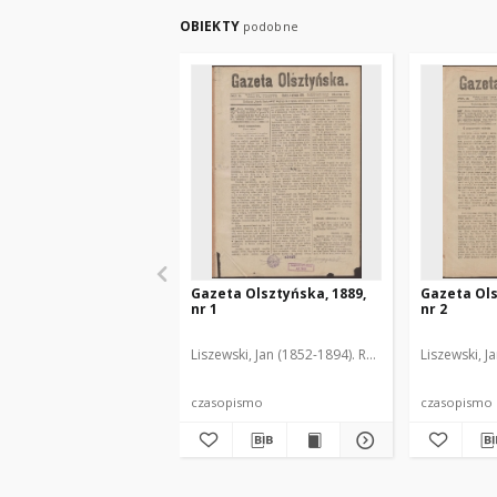
OBIEKTY
podobne
Gazeta Olsztyńska, 1889,
Gazeta Ols
nr 1
nr 2
Liszewski, Jan (1852-1894). Red.
Liszewski, J
czasopismo
czasopismo