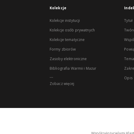
Kolekcje
Inde
Kolekcje instytucji
Tytuł
Kolekcje osób prywatnych
Twór
Kolekcje tematyczne
Wspó
Formy zbiorów
Powią
Zasoby elektroniczne
Tema
Bibliografia Warmii i Mazur
Zakr
...
Opis
Zobacz więcej
Współzałożycielami Klas