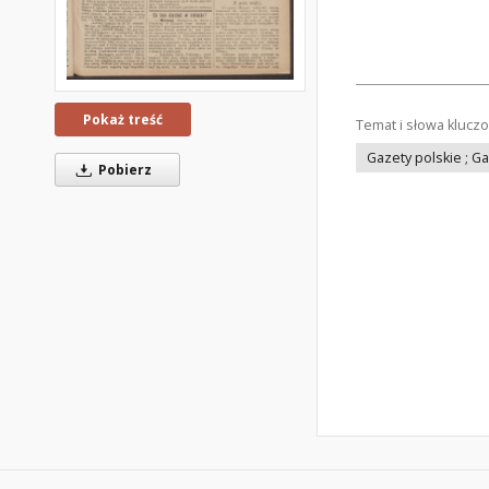
Pokaż treść
Temat i słowa klucz
Gazety polskie ; G
Pobierz