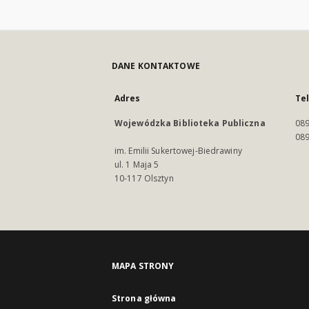
DANE KONTAKTOWE
Adres
Te
Wojewódzka Biblioteka Publiczna
089
089
im. Emilii Sukertowej-Biedrawiny
ul. 1 Maja 5
10-117 Olsztyn
MAPA STRONY
Strona główna