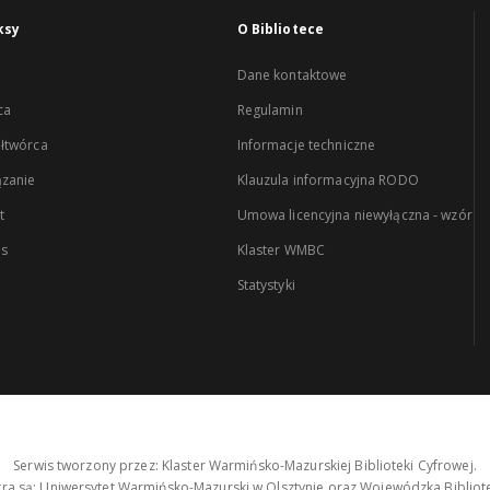
ksy
O Bibliotece
Dane kontaktowe
ca
Regulamin
łtwórca
Informacje techniczne
zanie
Klauzula informacyjna RODO
t
Umowa licencyjna niewyłączna - wzór
es
Klaster WMBC
Statystyki
Serwis tworzony przez: Klaster Warmińsko-Mazurskiej Biblioteki Cyfrowej.
tra są: Uniwersytet Warmińsko-Mazurski w Olsztynie oraz Wojewódzka Bibliote