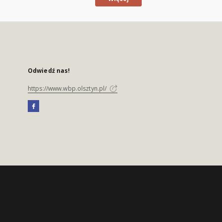
Odwiedź nas!
https://www.wbp.olsztyn.pl/