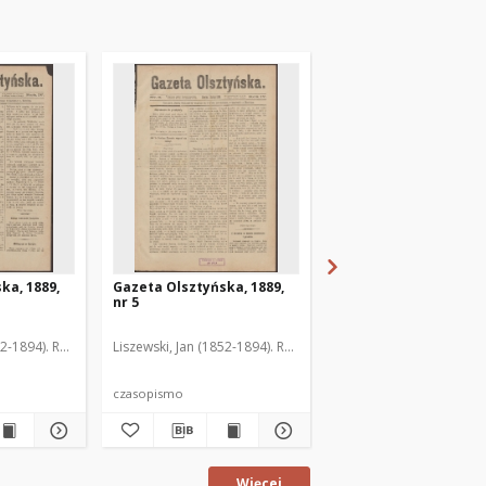
ka, 1889,
Gazeta Olsztyńska, 1889,
Gazeta Olsztyńska, 1
nr 5
nr 6
52-1894). Red.
Liszewski, Jan (1852-1894). Red.
Liszewski, Jan (1852-189
czasopismo
czasopismo
Więcej