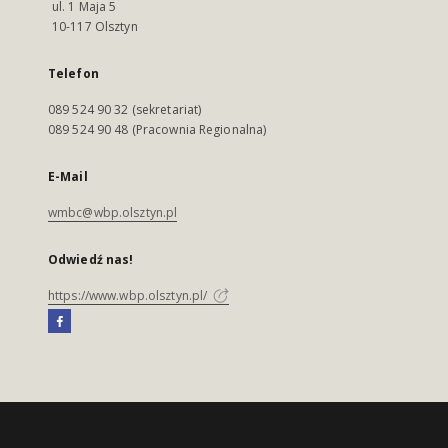
ul. 1 Maja 5
10-117 Olsztyn
Telefon
089 524 90 32 (sekretariat)
089 524 90 48 (Pracownia Regionalna)
E-Mail
wmbc@wbp.olsztyn.pl
Odwiedź nas!
https://www.wbp.olsztyn.pl/