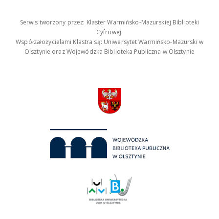
Serwis tworzony przez: Klaster Warmińsko-Mazurskiej Biblioteki
Cyfrowej.
Współzałożycielami Klastra są: Uniwersytet Warmińsko-Mazurski w
Olsztynie oraz Wojewódzka Biblioteka Publiczna w Olsztynie