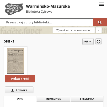
Wyszukiwanie zaawansowane
?
OBIEKT
Pokaż treść
Pobierz
OPIS
INFORMACJE
STRUKTURA