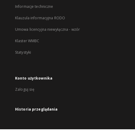
Informacje techniczne
Klauzula informacyjna RODO
Umowa licencyjna niewyłączna - wzór
Klaster WMBC
Statystyki
Konto użytkownika
Zaloguj się
Historia przeglądania