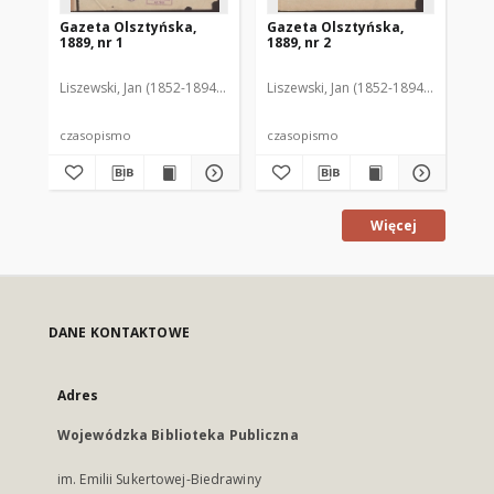
Gazeta Olsztyńska,
Gazeta Olsztyńska,
Ga
1889, nr 1
1889, nr 2
188
Liszewski, Jan (1852-1894). Red.
Liszewski, Jan (1852-1894). Red.
Lis
czasopismo
czasopismo
cz
Więcej
DANE KONTAKTOWE
Adres
Wojewódzka Biblioteka Publiczna
im. Emilii Sukertowej-Biedrawiny