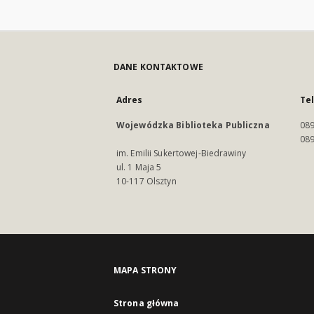
DANE KONTAKTOWE
Adres
Te
Wojewódzka Biblioteka Publiczna
089
089
im. Emilii Sukertowej-Biedrawiny
ul. 1 Maja 5
10-117 Olsztyn
MAPA STRONY
Strona główna