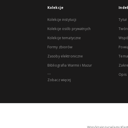
Kolekcje
Inde
Kolekcje instytucji
Tytuł
Kolekcje osób prywatnych
Twór
Kolekcje tematyczne
Wspó
Formy zbiorów
Powią
Zasoby elektroniczne
Tema
Bibliografia Warmii i Mazur
Zakr
...
Opis
Zobacz więcej
Współzałożycielami Klas