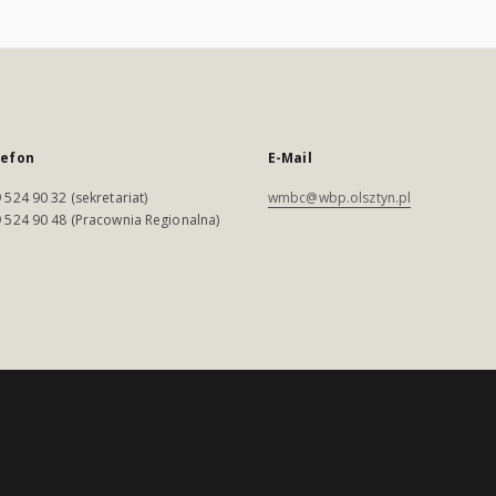
lefon
E-Mail
 524 90 32 (sekretariat)
wmbc@wbp.olsztyn.pl
 524 90 48 (Pracownia Regionalna)