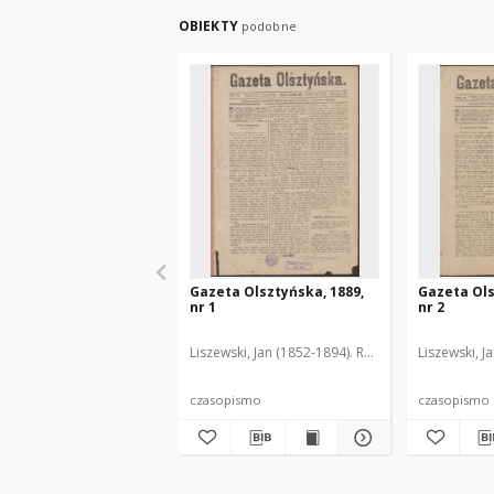
OBIEKTY
podobne
Gazeta Olsztyńska, 1889,
Gazeta Ols
nr 1
nr 2
Liszewski, Jan (1852-1894). Red.
Liszewski, J
czasopismo
czasopismo