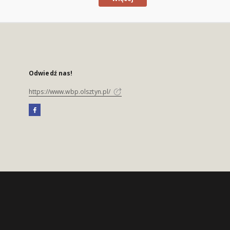
Odwiedź nas!
https://www.wbp.olsztyn.pl/