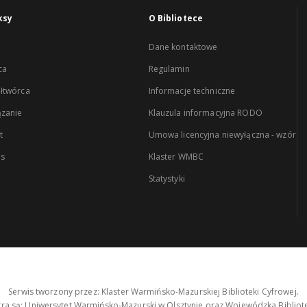
ksy
O Bibliotece
Dane kontaktowe
ca
Regulamin
łtwórca
Informacje techniczne
zanie
Klauzula informacyjna RODO
t
Umowa licencyjna niewyłączna - wzór
es
Klaster WMBC
Statystyki
Serwis tworzony przez: Klaster Warmińsko-Mazurskiej Biblioteki Cyfrowej.
tra są: Uniwersytet Warmińsko-Mazurski w Olsztynie oraz Wojewódzka Bibliote