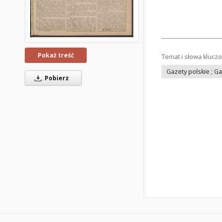
Pokaż treść
Temat i słowa klucz
Gazety polskie ; G
Pobierz