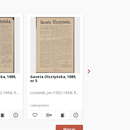
ka, 1889,
Gazeta Olsztyńska, 1889,
Gazeta Olsztyńska, 1
nr 5
nr 6
52-1894). Red.
Liszewski, Jan (1852-1894). Red.
Liszewski, Jan (1852-189
czasopismo
czasopismo
Więcej