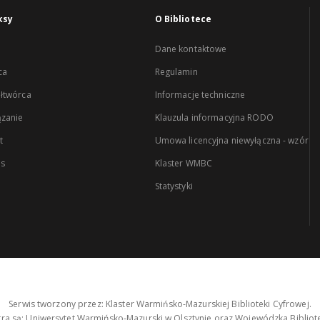
ksy
O Bibliotece
Dane kontaktowe
ca
Regulamin
łtwórca
Informacje techniczne
zanie
Klauzula informacyjna RODO
t
Umowa licencyjna niewyłączna - wzór
es
Klaster WMBC
Statystyki
Serwis tworzony przez: Klaster Warmińsko-Mazurskiej Biblioteki Cyfrowej.
tra są: Uniwersytet Warmińsko-Mazurski w Olsztynie oraz Wojewódzka Bibliote