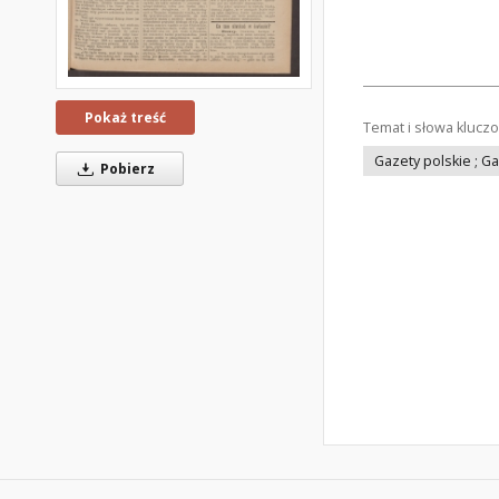
Pokaż treść
Temat i słowa klucz
Gazety polskie ; G
Pobierz