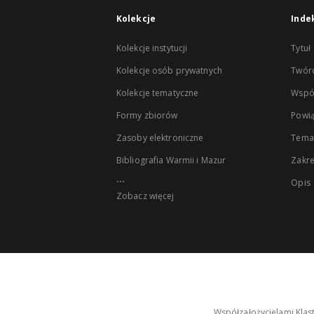
Kolekcje
Inde
Kolekcje instytucji
Tytuł
Kolekcje osób prywatnych
Twór
Kolekcje tematyczne
Wspó
Formy zbiorów
Powią
Zasoby elektroniczne
Tema
Bibliografia Warmii i Mazur
Zakr
...
Opis
Zobacz więcej
Współzałożycielami Klas