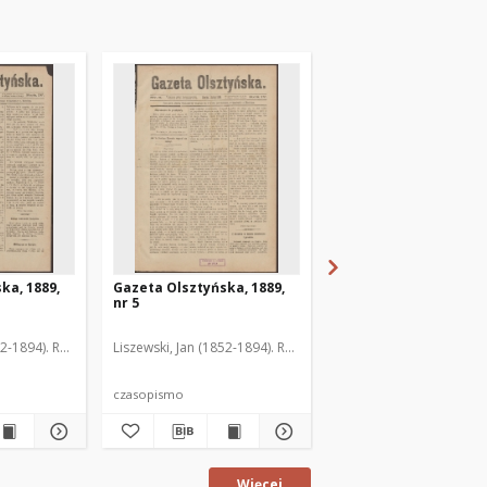
ka, 1889,
Gazeta Olsztyńska, 1889,
Gazeta Olsztyńska, 1
nr 5
nr 6
52-1894). Red.
Liszewski, Jan (1852-1894). Red.
Liszewski, Jan (1852-189
czasopismo
czasopismo
Więcej