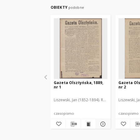
OBIEKTY
podobne
Gazeta Olsztyńska, 1889,
Gazeta Ols
nr 1
nr 2
Liszewski, Jan (1852-1894). Red.
Liszewski, J
czasopismo
czasopismo