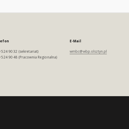
lefon
E-Mail
 524 90 32 (sekretariat)
wmbc@wbp.olsztyn.pl
 524 90 48 (Pracownia Regionalna)