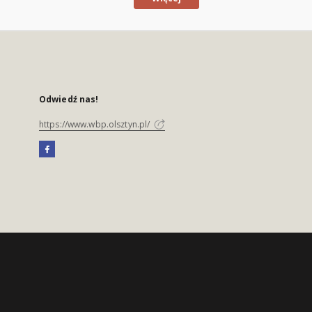
Odwiedź nas!
https://www.wbp.olsztyn.pl/