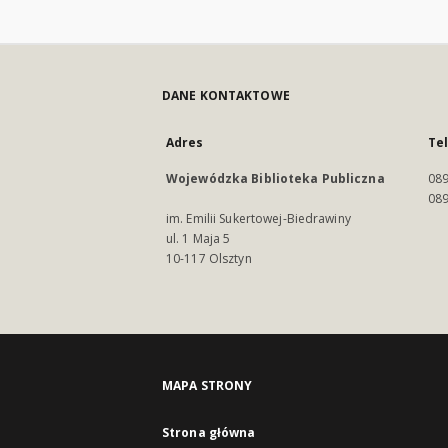
DANE KONTAKTOWE
Adres
Te
Wojewódzka Biblioteka Publiczna
089
089
im. Emilii Sukertowej-Biedrawiny
ul. 1 Maja 5
10-117 Olsztyn
MAPA STRONY
Strona główna