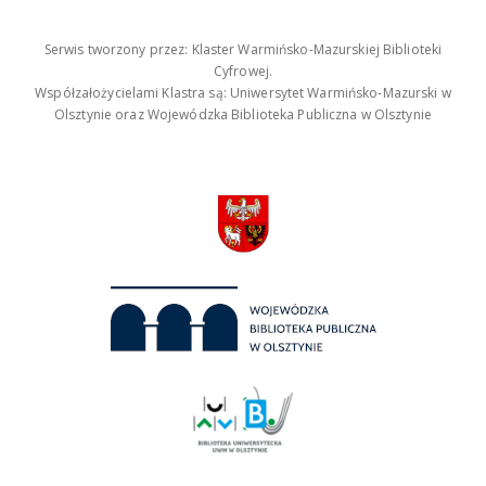
Serwis tworzony przez: Klaster Warmińsko-Mazurskiej Biblioteki
Cyfrowej.
Współzałożycielami Klastra są: Uniwersytet Warmińsko-Mazurski w
Olsztynie oraz Wojewódzka Biblioteka Publiczna w Olsztynie