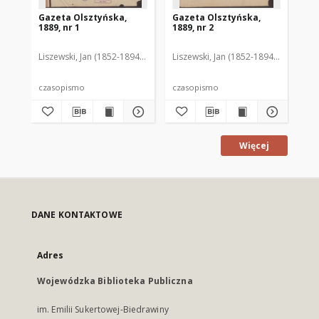
Gazeta Olsztyńska,
Gazeta Olsztyńska,
Ga
1889, nr 1
1889, nr 2
188
Liszewski, Jan (1852-1894). Red.
Liszewski, Jan (1852-1894). Red.
Lis
czasopismo
czasopismo
cz
Więcej
DANE KONTAKTOWE
Adres
Wojewódzka Biblioteka Publiczna
im. Emilii Sukertowej-Biedrawiny