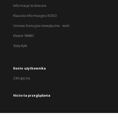
Informacje techniczne
Klauzula informacyjna RODO
Umowa licencyjna niewyłączna - wzór
Klaster WMBC
Statystyki
Konto użytkownika
Zaloguj się
Historia przeglądania