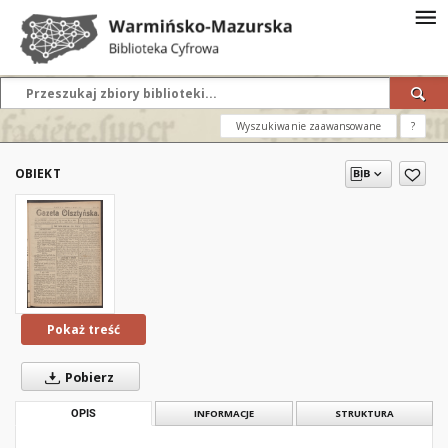
Wyszukiwanie zaawansowane
?
OBIEKT
Pokaż treść
Pobierz
OPIS
INFORMACJE
STRUKTURA