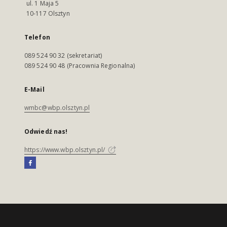
ul. 1 Maja 5
10-117 Olsztyn
Telefon
089 524 90 32 (sekretariat)
089 524 90 48 (Pracownia Regionalna)
E-Mail
wmbc@wbp.olsztyn.pl
Odwiedź nas!
https://www.wbp.olsztyn.pl/