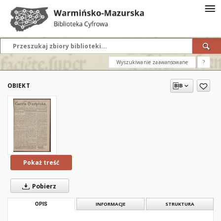
Wyszukiwanie zaawansowane
?
OBIEKT
Pokaż treść
Pobierz
OPIS
INFORMACJE
STRUKTURA