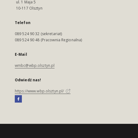
ul. 1 Maja 5
10-117 Olsztyn
Telefon
089 524 90 32 (sekretariat)
089 524 90 48 (Pracownia Regionalna)
E-Mail
wmbc@wbp.olsztyn.pl
Odwiedź nas!
https://www.wbp.olsztyn.pl/