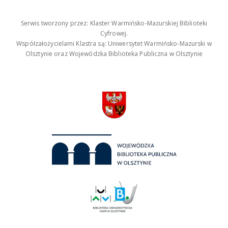
Serwis tworzony przez: Klaster Warmińsko-Mazurskiej Biblioteki
Cyfrowej.
Współzałożycielami Klastra są: Uniwersytet Warmińsko-Mazurski w
Olsztynie oraz Wojewódzka Biblioteka Publiczna w Olsztynie