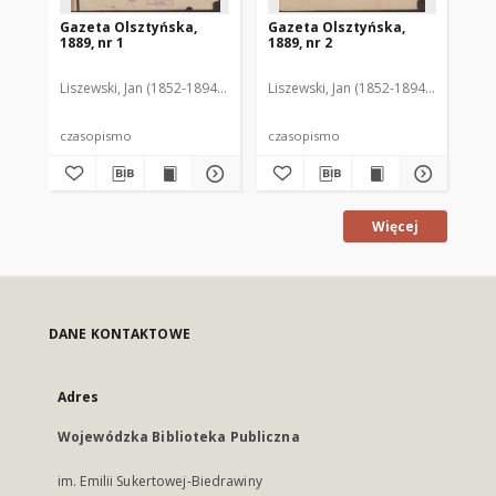
Gazeta Olsztyńska,
Gazeta Olsztyńska,
Ga
1889, nr 1
1889, nr 2
188
Liszewski, Jan (1852-1894). Red.
Liszewski, Jan (1852-1894). Red.
Lis
czasopismo
czasopismo
cz
Więcej
DANE KONTAKTOWE
Adres
Wojewódzka Biblioteka Publiczna
im. Emilii Sukertowej-Biedrawiny