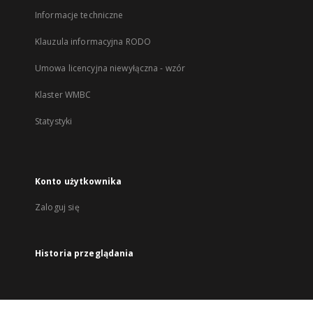
Informacje techniczne
Klauzula informacyjna RODO
Umowa licencyjna niewyłączna - wzór
Klaster WMBC
Statystyki
Konto użytkownika
Zaloguj się
Historia przeglądania