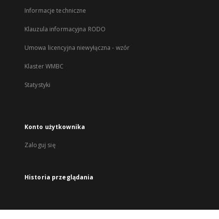
Informacje techniczne
Klauzula informacyjna RODO
Umowa licencyjna niewyłączna - wzór
Klaster WMBC
Statystyki
Konto użytkownika
Zaloguj się
Historia przeglądania