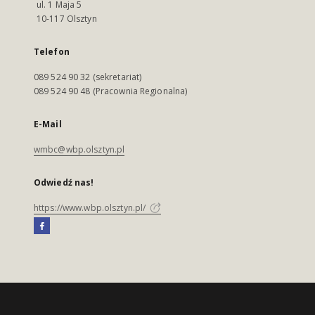
ul. 1 Maja 5
10-117 Olsztyn
Telefon
089 524 90 32 (sekretariat)
089 524 90 48 (Pracownia Regionalna)
E-Mail
wmbc@wbp.olsztyn.pl
Odwiedź nas!
https://www.wbp.olsztyn.pl/