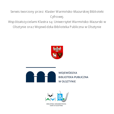
Serwis tworzony przez: Klaster Warmińsko-Mazurskiej Biblioteki
Cyfrowej.
Współzałożycielami Klastra są: Uniwersytet Warmińsko-Mazurski w
Olsztynie oraz Wojewódzka Biblioteka Publiczna w Olsztynie