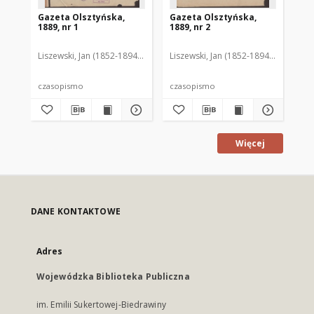
Gazeta Olsztyńska,
Gazeta Olsztyńska,
Ga
1889, nr 1
1889, nr 2
188
Liszewski, Jan (1852-1894). Red.
Liszewski, Jan (1852-1894). Red.
Lis
czasopismo
czasopismo
cz
Więcej
DANE KONTAKTOWE
Adres
Wojewódzka Biblioteka Publiczna
im. Emilii Sukertowej-Biedrawiny