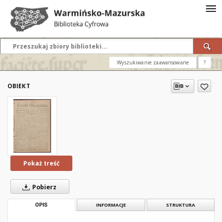
Wyszukiwanie zaawansowane
?
OBIEKT
Pokaż treść
Pobierz
OPIS
INFORMACJE
STRUKTURA