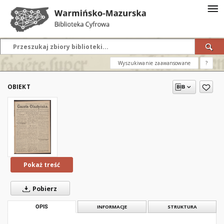
Wyszukiwanie zaawansowane
?
OBIEKT
Pokaż treść
Pobierz
OPIS
INFORMACJE
STRUKTURA