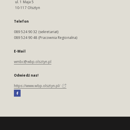
ul. 1 Maja 5
10-117 Olsztyn
Telefon
089 524 90 32 (sekretariat)
089 524 90 48 (Pracownia Regionalna)
E-Mail
wmbc@wbp.olsztyn.pl
Odwiedź nas!
https://www.wbp.olsztyn.pl/