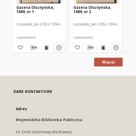
Gazeta Olsztyńska,
Gazeta Olsztyńska,
Ga
1889, nr 1
1889, nr 2
188
Liszewski, Jan (1852-1894). Red.
Liszewski, Jan (1852-1894). Red.
Lis
czasopismo
czasopismo
cz
Więcej
DANE KONTAKTOWE
Adres
Wojewódzka Biblioteka Publiczna
im. Emilii Sukertowej-Biedrawiny