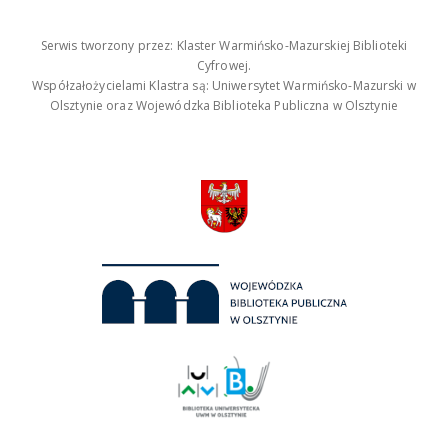
Serwis tworzony przez: Klaster Warmińsko-Mazurskiej Biblioteki
Cyfrowej.
Współzałożycielami Klastra są: Uniwersytet Warmińsko-Mazurski w
Olsztynie oraz Wojewódzka Biblioteka Publiczna w Olsztynie