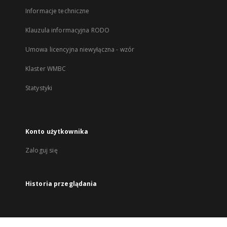
Informacje techniczne
Klauzula informacyjna RODO
Umowa licencyjna niewyłączna - wzór
Klaster WMBC
Statystyki
Konto użytkownika
Zaloguj się
Historia przeglądania