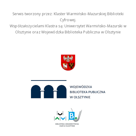
Serwis tworzony przez: Klaster Warmińsko-Mazurskiej Biblioteki
Cyfrowej.
Współzałożycielami Klastra są: Uniwersytet Warmińsko-Mazurski w
Olsztynie oraz Wojewódzka Biblioteka Publiczna w Olsztynie