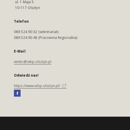
ul. 1 Maja 5
10-117 Olsztyn
Telefon
089 524 90 32 (sekretariat)
089 524 90 48 (Pracownia Regionalna)
E-Mail
wmbc@wbp.olsztyn.pl
Odwiedź nas!
https://www.wbp.olsztyn.pl/