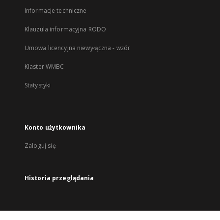
Informacje techniczne
Klauzula informacyjna RODO
Umowa licencyjna niewyłączna - wzór
Klaster WMBC
Statystyki
Konto użytkownika
Zaloguj się
Historia przeglądania