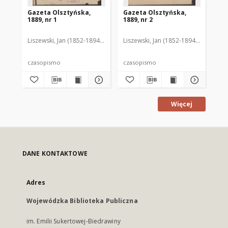
Gazeta Olsztyńska,
Gazeta Olsztyńska,
Ga
1889, nr 1
1889, nr 2
188
Liszewski, Jan (1852-1894). Red.
Liszewski, Jan (1852-1894). Red.
Lis
czasopismo
czasopismo
cz
Więcej
DANE KONTAKTOWE
Adres
Wojewódzka Biblioteka Publiczna
im. Emilii Sukertowej-Biedrawiny