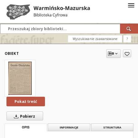
Wyszukiwanie zaawansowane
?
OBIEKT
Pokaż treść
Pobierz
OPIS
INFORMACJE
STRUKTURA