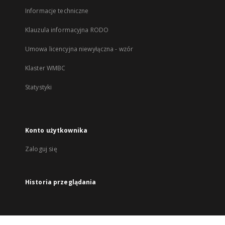
Informacje techniczne
Klauzula informacyjna RODO
Umowa licencyjna niewyłączna - wzór
Klaster WMBC
Statystyki
Konto użytkownika
Zaloguj się
Historia przeglądania