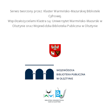
Serwis tworzony przez: Klaster Warmińsko-Mazurskiej Biblioteki
Cyfrowej.
Współzałożycielami Klastra są: Uniwersytet Warmińsko-Mazurski w
Olsztynie oraz Wojewódzka Biblioteka Publiczna w Olsztynie