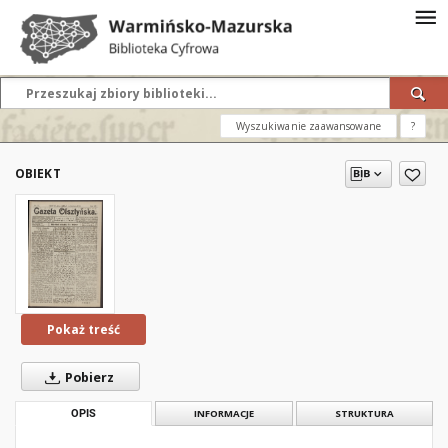
Wyszukiwanie zaawansowane
?
OBIEKT
Pokaż treść
Pobierz
OPIS
INFORMACJE
STRUKTURA