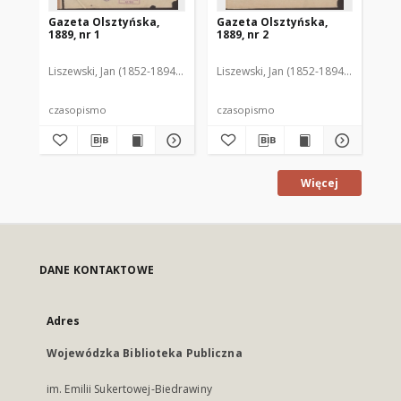
Gazeta Olsztyńska,
Gazeta Olsztyńska,
Ga
1889, nr 1
1889, nr 2
188
Liszewski, Jan (1852-1894). Red.
Liszewski, Jan (1852-1894). Red.
Lis
czasopismo
czasopismo
cz
Więcej
DANE KONTAKTOWE
Adres
Wojewódzka Biblioteka Publiczna
im. Emilii Sukertowej-Biedrawiny