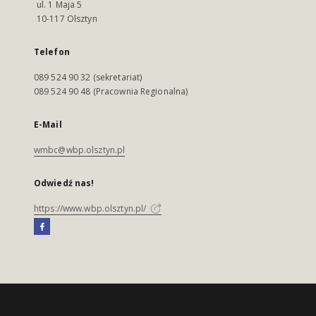
ul. 1 Maja 5
10-117 Olsztyn
Telefon
089 524 90 32 (sekretariat)
089 524 90 48 (Pracownia Regionalna)
E-Mail
wmbc@wbp.olsztyn.pl
Odwiedź nas!
https://www.wbp.olsztyn.pl/