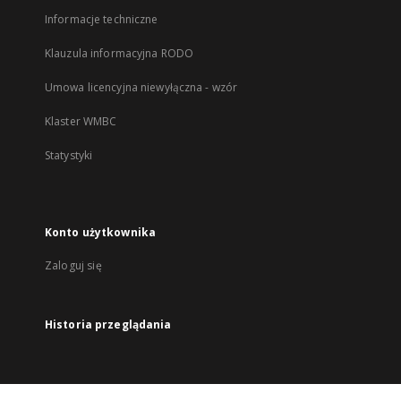
Informacje techniczne
Klauzula informacyjna RODO
Umowa licencyjna niewyłączna - wzór
Klaster WMBC
Statystyki
Konto użytkownika
Zaloguj się
Historia przeglądania