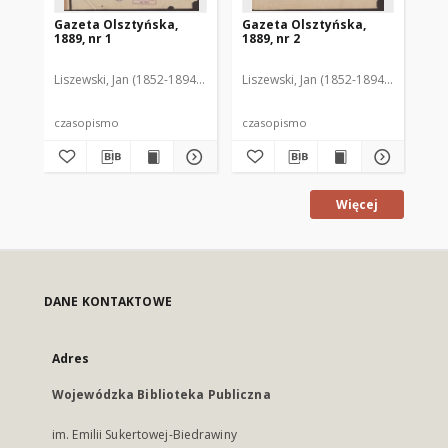
Gazeta Olsztyńska,
Gazeta Olsztyńska,
Ga
1889, nr 1
1889, nr 2
188
Liszewski, Jan (1852-1894). Red.
Liszewski, Jan (1852-1894). Red.
Lis
czasopismo
czasopismo
cz
Więcej
DANE KONTAKTOWE
Adres
Wojewódzka Biblioteka Publiczna
im. Emilii Sukertowej-Biedrawiny