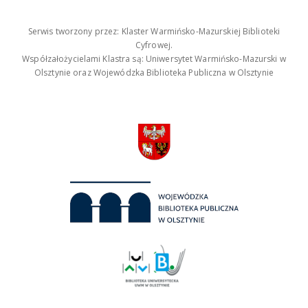
Serwis tworzony przez: Klaster Warmińsko-Mazurskiej Biblioteki
Cyfrowej.
Współzałożycielami Klastra są: Uniwersytet Warmińsko-Mazurski w
Olsztynie oraz Wojewódzka Biblioteka Publiczna w Olsztynie