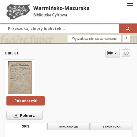
Wyszukiwanie zaawansowane
?
OBIEKT
Pokaż treść
Pobierz
OPIS
INFORMACJE
STRUKTURA