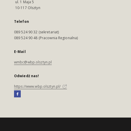
ul. 1 Maja 5
10-117 Olsztyn
Telefon
089 524 90 32 (sekretariat)
089 524 90 48 (Pracownia Regionalna)
E-Mail
wmbc@wbp.olsztyn.pl
Odwiedź nas!
https://www.wbp.olsztyn.pl/