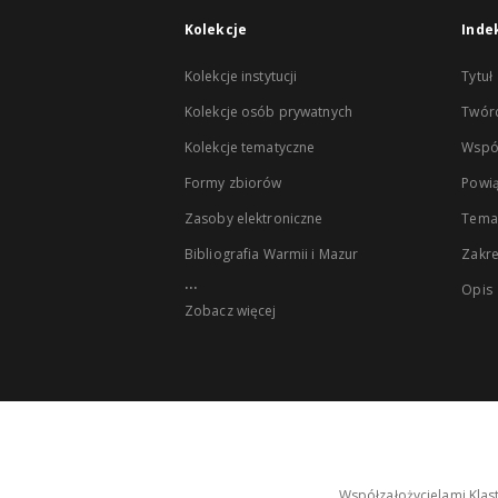
Kolekcje
Inde
Kolekcje instytucji
Tytuł
Kolekcje osób prywatnych
Twór
Kolekcje tematyczne
Wspó
Formy zbiorów
Powią
Zasoby elektroniczne
Tema
Bibliografia Warmii i Mazur
Zakr
...
Opis
Zobacz więcej
Współzałożycielami Klas