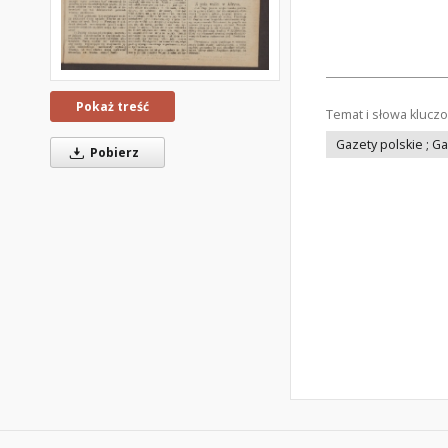
Pokaż treść
Temat i słowa klucz
Gazety polskie ; G
Pobierz