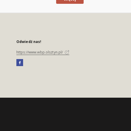
Odwiedź nas!
https://www.wbp.olsztyn.pl/