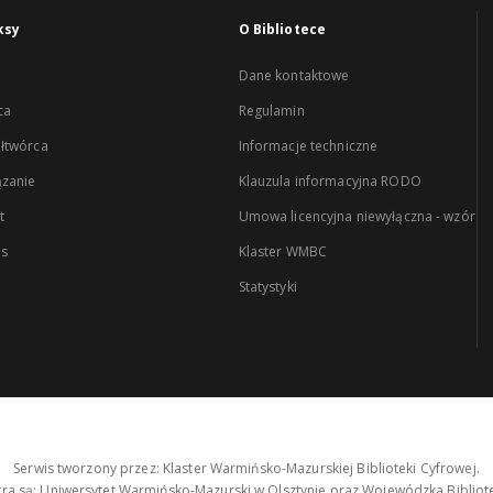
ksy
O Bibliotece
Dane kontaktowe
ca
Regulamin
łtwórca
Informacje techniczne
zanie
Klauzula informacyjna RODO
t
Umowa licencyjna niewyłączna - wzór
es
Klaster WMBC
Statystyki
Serwis tworzony przez: Klaster Warmińsko-Mazurskiej Biblioteki Cyfrowej.
tra są: Uniwersytet Warmińsko-Mazurski w Olsztynie oraz Wojewódzka Bibliote