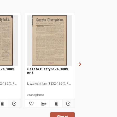
ka, 1889,
Gazeta Olsztyńska, 1889,
Gazeta Olsztyńska, 1
nr 5
nr 6
52-1894). Red.
Liszewski, Jan (1852-1894). Red.
Liszewski, Jan (1852-189
czasopismo
czasopismo
Więcej