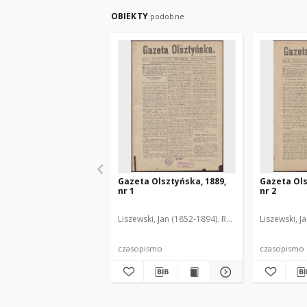
OBIEKTY
podobne
Gazeta Olsztyńska, 1889,
Gazeta Ols
nr 1
nr 2
Liszewski, Jan (1852-1894). Red.
Liszewski, J
czasopismo
czasopismo