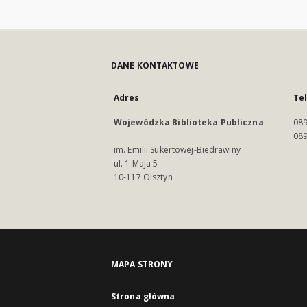
DANE KONTAKTOWE
Adres
Te
Wojewódzka Biblioteka Publiczna
089
089
im. Emilii Sukertowej-Biedrawiny
ul. 1 Maja 5
10-117 Olsztyn
MAPA STRONY
Strona główna