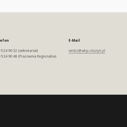
lefon
E-Mail
 524 90 32 (sekretariat)
wmbc@wbp.olsztyn.pl
 524 90 48 (Pracownia Regionalna)