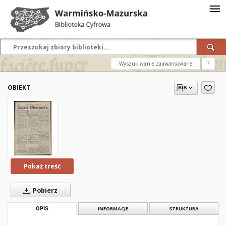
Wyszukiwanie zaawansowane
?
OBIEKT
Pokaż treść
Pobierz
OPIS
INFORMACJE
STRUKTURA