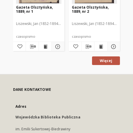
Gazeta Olsztyńska,
Gazeta Olsztyńska,
Ga
1889, nr 1
1889, nr 2
188
Liszewski, Jan (1852-1894). Red.
Liszewski, Jan (1852-1894). Red.
Lis
czasopismo
czasopismo
cz
Więcej
DANE KONTAKTOWE
Adres
Wojewódzka Biblioteka Publiczna
im. Emilii Sukertowej-Biedrawiny