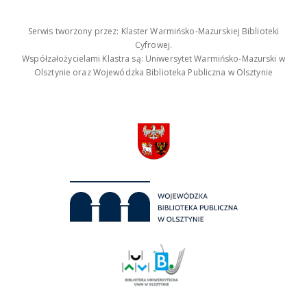
Serwis tworzony przez: Klaster Warmińsko-Mazurskiej Biblioteki
Cyfrowej.
Współzałożycielami Klastra są: Uniwersytet Warmińsko-Mazurski w
Olsztynie oraz Wojewódzka Biblioteka Publiczna w Olsztynie