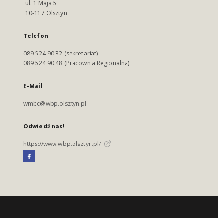
ul. 1 Maja 5
10-117 Olsztyn
Telefon
089 524 90 32 (sekretariat)
089 524 90 48 (Pracownia Regionalna)
E-Mail
wmbc@wbp.olsztyn.pl
Odwiedź nas!
https://www.wbp.olsztyn.pl/