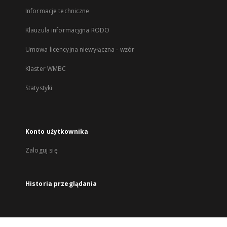
Informacje techniczne
Klauzula informacyjna RODO
Umowa licencyjna niewyłączna - wzór
Klaster WMBC
Statystyki
Konto użytkownika
Zaloguj się
Historia przeglądania