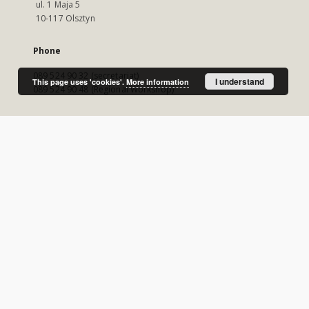
ul. 1 Maja 5
10-117 Olsztyn
Phone
089 524 90 32 (secretariat)
I understand
This page uses 'cookies'.
More information
089 524 90 48 (Regional Workshop)
E-Mail
wmbc@wbp.olsztyn.pl
Visit us!
https://www.wbp.olsztyn.pl/