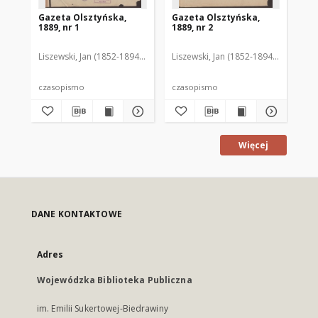
Gazeta Olsztyńska,
Gazeta Olsztyńska,
Ga
1889, nr 1
1889, nr 2
188
Liszewski, Jan (1852-1894). Red.
Liszewski, Jan (1852-1894). Red.
Lis
czasopismo
czasopismo
cz
Więcej
DANE KONTAKTOWE
Adres
Wojewódzka Biblioteka Publiczna
im. Emilii Sukertowej-Biedrawiny