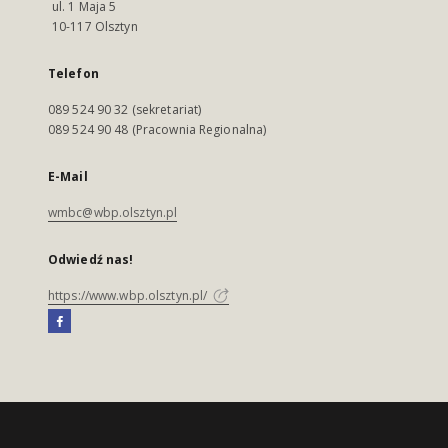
ul. 1 Maja 5
10-117 Olsztyn
Telefon
089 524 90 32 (sekretariat)
089 524 90 48 (Pracownia Regionalna)
E-Mail
wmbc@wbp.olsztyn.pl
Odwiedź nas!
https://www.wbp.olsztyn.pl/