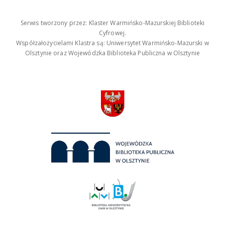
Serwis tworzony przez: Klaster Warmińsko-Mazurskiej Biblioteki
Cyfrowej.
Współzałożycielami Klastra są: Uniwersytet Warmińsko-Mazurski w
Olsztynie oraz Wojewódzka Biblioteka Publiczna w Olsztynie