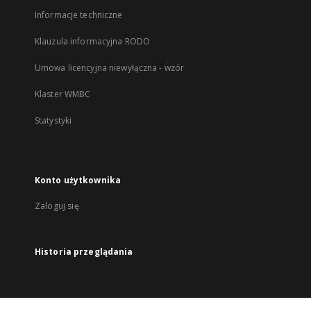
Informacje techniczne
Klauzula informacyjna RODO
Umowa licencyjna niewyłączna - wzór
Klaster WMBC
Statystyki
Konto użytkownika
Zaloguj się
Historia przeglądania