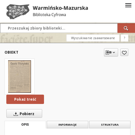
Wyszukiwanie zaawansowane
?
OBIEKT
Pokaż treść
Pobierz
OPIS
INFORMACJE
STRUKTURA