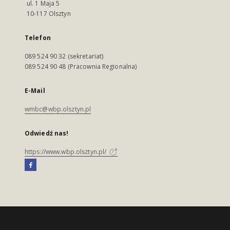
ul. 1 Maja 5
10-117 Olsztyn
Telefon
089 524 90 32 (sekretariat)
089 524 90 48 (Pracownia Regionalna)
E-Mail
wmbc@wbp.olsztyn.pl
Odwiedź nas!
https://www.wbp.olsztyn.pl/