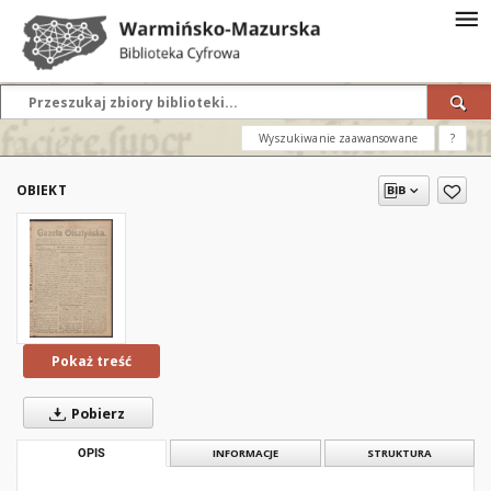
Wyszukiwanie zaawansowane
?
OBIEKT
Pokaż treść
Pobierz
OPIS
INFORMACJE
STRUKTURA