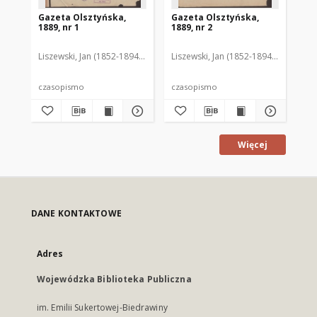
Gazeta Olsztyńska,
Gazeta Olsztyńska,
Ga
1889, nr 1
1889, nr 2
188
Liszewski, Jan (1852-1894). Red.
Liszewski, Jan (1852-1894). Red.
Lis
czasopismo
czasopismo
cz
Więcej
DANE KONTAKTOWE
Adres
Wojewódzka Biblioteka Publiczna
im. Emilii Sukertowej-Biedrawiny