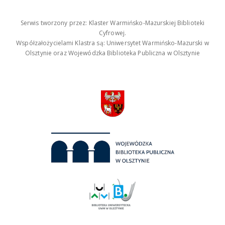
Serwis tworzony przez: Klaster Warmińsko-Mazurskiej Biblioteki
Cyfrowej.
Współzałożycielami Klastra są: Uniwersytet Warmińsko-Mazurski w
Olsztynie oraz Wojewódzka Biblioteka Publiczna w Olsztynie