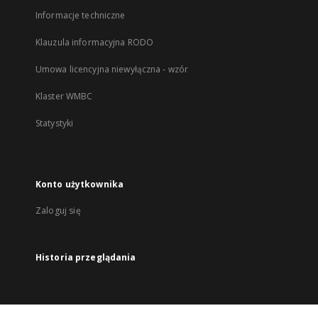
Informacje techniczne
Klauzula informacyjna RODO
Umowa licencyjna niewyłączna - wzór
Klaster WMBC
Statystyki
Konto użytkownika
Zaloguj się
Historia przeglądania