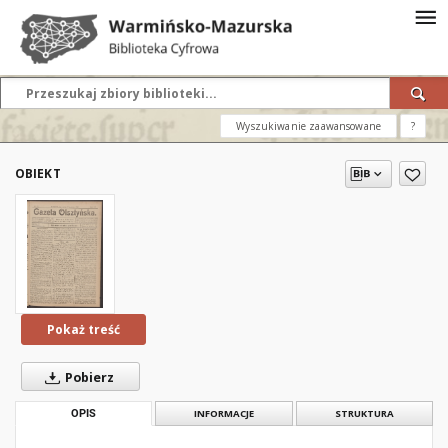
Wyszukiwanie zaawansowane
?
OBIEKT
Pokaż treść
Pobierz
OPIS
INFORMACJE
STRUKTURA