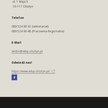
ul. 1 Maja 5
10-117 Olsztyn
Telefon
089 524 90 32 (sekretariat)
089 524 90 48 (Pracownia Regionalna)
E-Mail
wmbc@wbp.olsztyn.pl
Odwiedź nas!
https://www.wbp.olsztyn.pl/