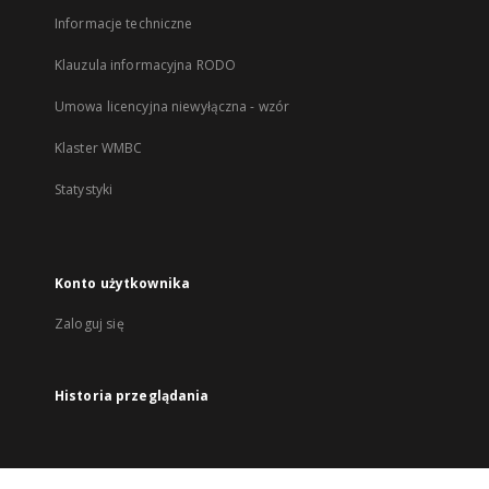
Informacje techniczne
Klauzula informacyjna RODO
Umowa licencyjna niewyłączna - wzór
Klaster WMBC
Statystyki
Konto użytkownika
Zaloguj się
Historia przeglądania