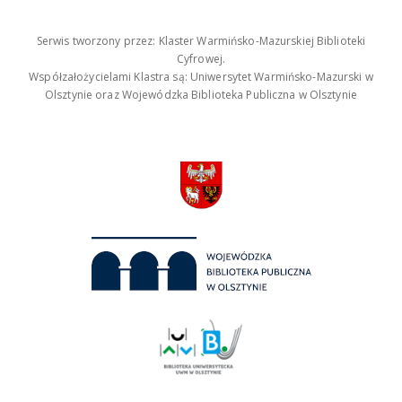
Serwis tworzony przez: Klaster Warmińsko-Mazurskiej Biblioteki
Cyfrowej.
Współzałożycielami Klastra są: Uniwersytet Warmińsko-Mazurski w
Olsztynie oraz Wojewódzka Biblioteka Publiczna w Olsztynie