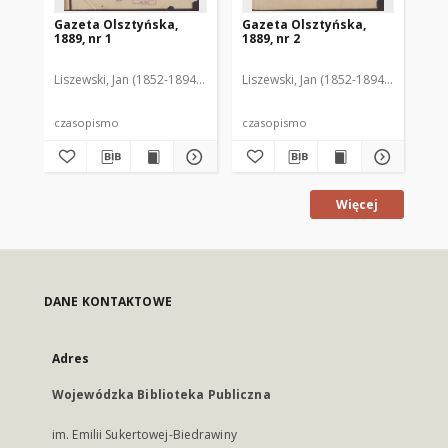
Gazeta Olsztyńska,
Gazeta Olsztyńska,
Ga
1889, nr 1
1889, nr 2
188
Liszewski, Jan (1852-1894). Red.
Liszewski, Jan (1852-1894). Red.
Lis
czasopismo
czasopismo
cz
Więcej
DANE KONTAKTOWE
Adres
Wojewódzka Biblioteka Publiczna
im. Emilii Sukertowej-Biedrawiny