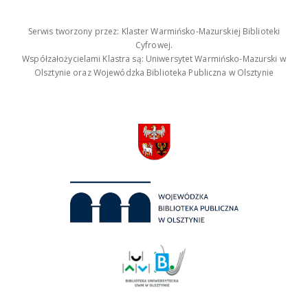
Serwis tworzony przez: Klaster Warmińsko-Mazurskiej Biblioteki
Cyfrowej.
Współzałożycielami Klastra są: Uniwersytet Warmińsko-Mazurski w
Olsztynie oraz Wojewódzka Biblioteka Publiczna w Olsztynie