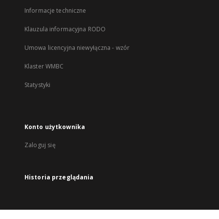
Informacje techniczne
Klauzula informacyjna RODO
Umowa licencyjna niewyłączna - wzór
Klaster WMBC
Statystyki
Konto użytkownika
Zaloguj się
Historia przeglądania