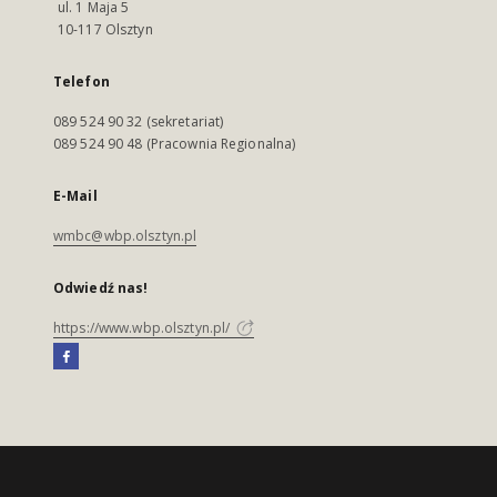
ul. 1 Maja 5
10-117 Olsztyn
Telefon
089 524 90 32 (sekretariat)
089 524 90 48 (Pracownia Regionalna)
E-Mail
wmbc@wbp.olsztyn.pl
Odwiedź nas!
https://www.wbp.olsztyn.pl/