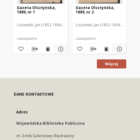
Gazeta Olsztyńska,
Gazeta Olsztyńska,
Ga
1889, nr 1
1889, nr 2
188
Liszewski, Jan (1852-1894). Red.
Liszewski, Jan (1852-1894). Red.
Lis
czasopismo
czasopismo
cz
Więcej
DANE KONTAKTOWE
Adres
Wojewódzka Biblioteka Publiczna
im. Emilii Sukertowej-Biedrawiny