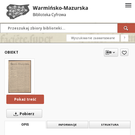
Wyszukiwanie zaawansowane
?
OBIEKT
Pokaż treść
Pobierz
OPIS
INFORMACJE
STRUKTURA