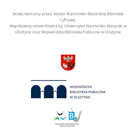
Serwis tworzony przez: Klaster Warmińsko-Mazurskiej Biblioteki
Cyfrowej.
Współzałożycielami Klastra są: Uniwersytet Warmińsko-Mazurski w
Olsztynie oraz Wojewódzka Biblioteka Publiczna w Olsztynie