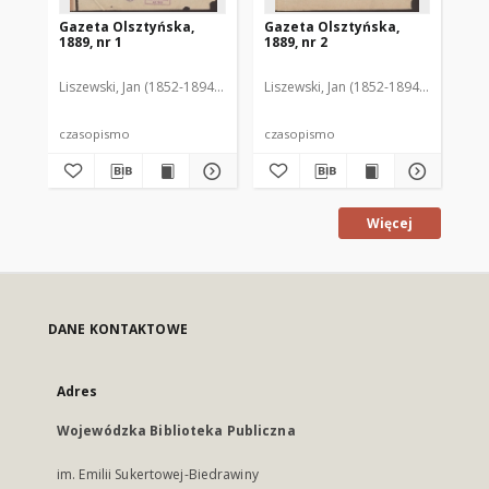
Gazeta Olsztyńska,
Gazeta Olsztyńska,
Ga
1889, nr 1
1889, nr 2
188
Liszewski, Jan (1852-1894). Red.
Liszewski, Jan (1852-1894). Red.
Lis
czasopismo
czasopismo
cz
Więcej
DANE KONTAKTOWE
Adres
Wojewódzka Biblioteka Publiczna
im. Emilii Sukertowej-Biedrawiny