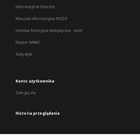
Informacje techniczne
Klauzula informacyjna RODO
Umowa licencyjna niewyłączna - wzór
Klaster WMBC
Statystyki
Konto użytkownika
Zaloguj się
Historia przeglądania