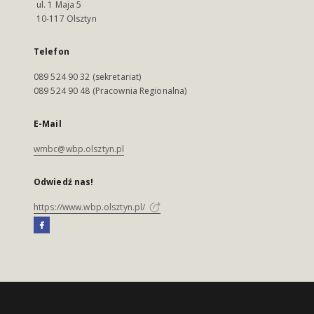
ul. 1 Maja 5
10-117 Olsztyn
Telefon
089 524 90 32 (sekretariat)
089 524 90 48 (Pracownia Regionalna)
E-Mail
wmbc@wbp.olsztyn.pl
Odwiedź nas!
https://www.wbp.olsztyn.pl/