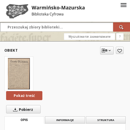
Wyszukiwanie zaawansowane
?
OBIEKT
Pokaż treść
Pobierz
OPIS
INFORMACJE
STRUKTURA