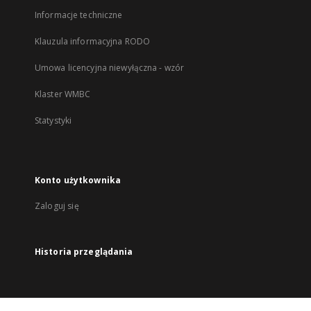
Informacje techniczne
Klauzula informacyjna RODO
Umowa licencyjna niewyłączna - wzór
Klaster WMBC
Statystyki
Konto użytkownika
Zaloguj się
Historia przeglądania