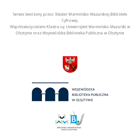
Serwis tworzony przez: Klaster Warmińsko-Mazurskiej Biblioteki
Cyfrowej.
Współzałożycielami Klastra są: Uniwersytet Warmińsko-Mazurski w
Olsztynie oraz Wojewódzka Biblioteka Publiczna w Olsztynie