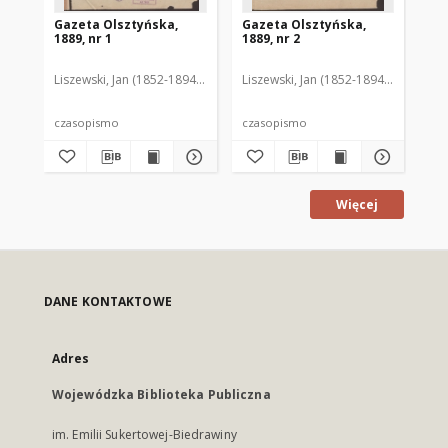
Gazeta Olsztyńska,
Gazeta Olsztyńska,
Ga
1889, nr 1
1889, nr 2
188
Liszewski, Jan (1852-1894). Red.
Liszewski, Jan (1852-1894). Red.
Lis
czasopismo
czasopismo
cz
Więcej
DANE KONTAKTOWE
Adres
Wojewódzka Biblioteka Publiczna
im. Emilii Sukertowej-Biedrawiny