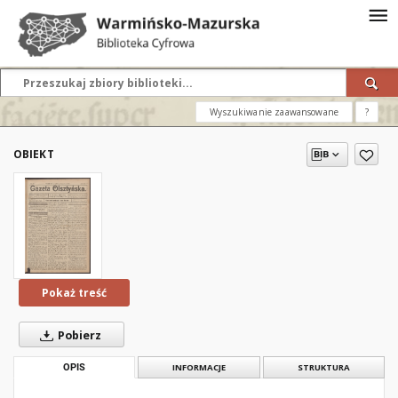
Wyszukiwanie zaawansowane
?
OBIEKT
Pokaż treść
Pobierz
OPIS
INFORMACJE
STRUKTURA