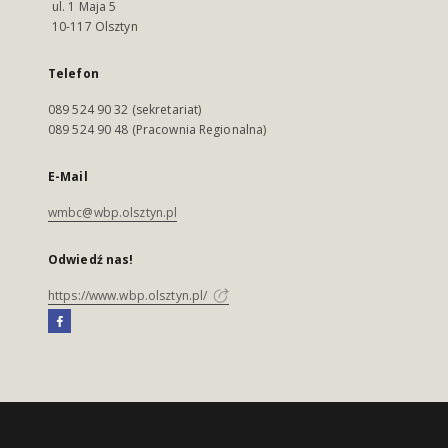
ul. 1 Maja 5
10-117 Olsztyn
Telefon
089 524 90 32 (sekretariat)
089 524 90 48 (Pracownia Regionalna)
E-Mail
wmbc@wbp.olsztyn.pl
Odwiedź nas!
https://www.wbp.olsztyn.pl/