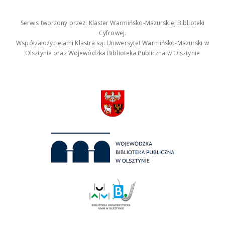
Serwis tworzony przez: Klaster Warmińsko-Mazurskiej Biblioteki
Cyfrowej.
Współzałożycielami Klastra są: Uniwersytet Warmińsko-Mazurski w
Olsztynie oraz Wojewódzka Biblioteka Publiczna w Olsztynie