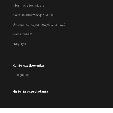
Informacje techniczne
Klauzula informacyjna RODO
Umowa licencyjna niewyłączna - wzór
Klaster WMBC
Statystyki
Konto użytkownika
Zaloguj się
Historia przeglądania