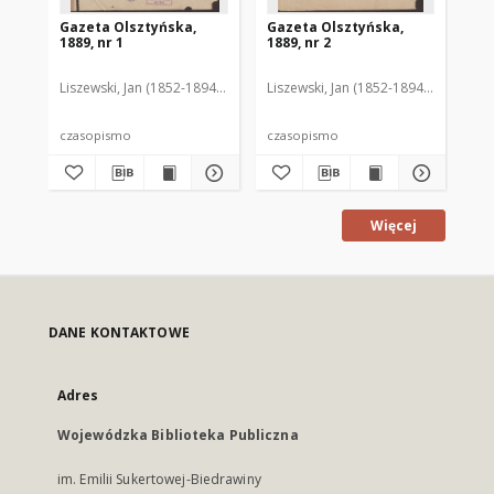
Gazeta Olsztyńska,
Gazeta Olsztyńska,
Ga
1889, nr 1
1889, nr 2
188
Liszewski, Jan (1852-1894). Red.
Liszewski, Jan (1852-1894). Red.
Lis
czasopismo
czasopismo
cz
Więcej
DANE KONTAKTOWE
Adres
Wojewódzka Biblioteka Publiczna
im. Emilii Sukertowej-Biedrawiny