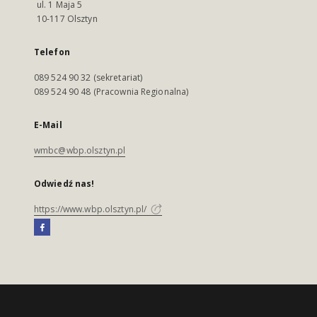
ul. 1 Maja 5
10-117 Olsztyn
Telefon
089 524 90 32 (sekretariat)
089 524 90 48 (Pracownia Regionalna)
E-Mail
wmbc@wbp.olsztyn.pl
Odwiedź nas!
https://www.wbp.olsztyn.pl/