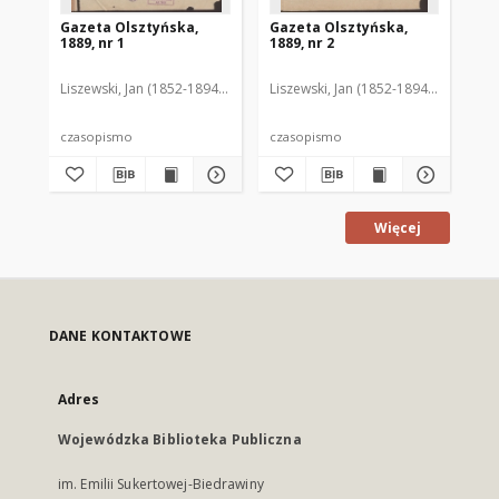
Gazeta Olsztyńska,
Gazeta Olsztyńska,
Ga
1889, nr 1
1889, nr 2
188
Liszewski, Jan (1852-1894). Red.
Liszewski, Jan (1852-1894). Red.
Lis
czasopismo
czasopismo
cz
Więcej
DANE KONTAKTOWE
Adres
Wojewódzka Biblioteka Publiczna
im. Emilii Sukertowej-Biedrawiny