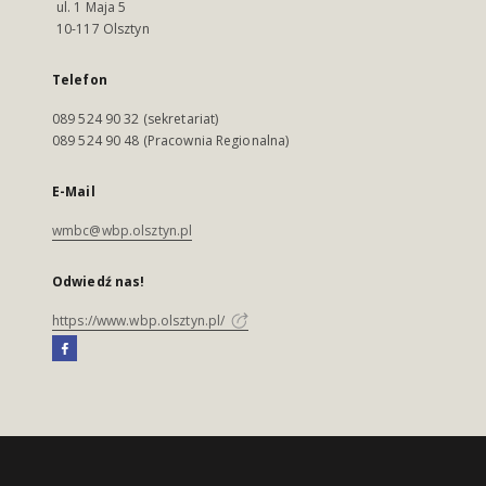
ul. 1 Maja 5
10-117 Olsztyn
Telefon
089 524 90 32 (sekretariat)
089 524 90 48 (Pracownia Regionalna)
E-Mail
wmbc@wbp.olsztyn.pl
Odwiedź nas!
https://www.wbp.olsztyn.pl/