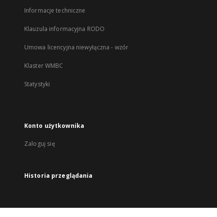
Informacje techniczne
Klauzula informacyjna RODO
Umowa licencyjna niewyłączna - wzór
Klaster WMBC
Statystyki
Konto użytkownika
Zaloguj się
Historia przeglądania