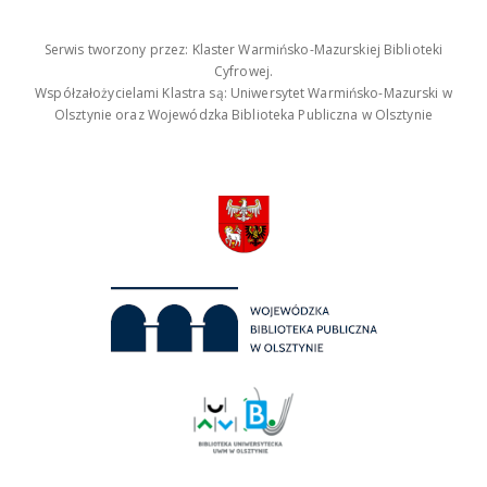
Serwis tworzony przez: Klaster Warmińsko-Mazurskiej Biblioteki
Cyfrowej.
Współzałożycielami Klastra są: Uniwersytet Warmińsko-Mazurski w
Olsztynie oraz Wojewódzka Biblioteka Publiczna w Olsztynie