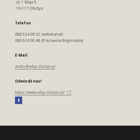
ul. 1 Maja 5
10-117 Olsztyn
Telefon
089 524 90 32 (sekretariat)
089 524 90 48 (Pracownia Regionalna)
E-Mail
wmbc@wbp.olsztyn.pl
Odwiedź nas!
https://www.wbp.olsztyn.pl/