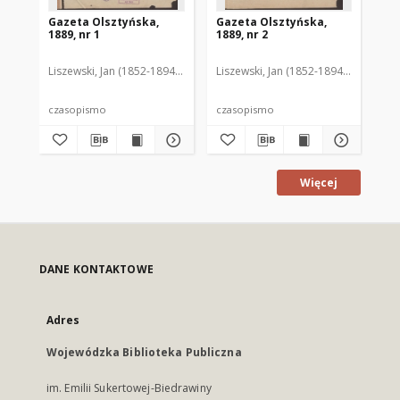
Gazeta Olsztyńska,
Gazeta Olsztyńska,
Ga
1889, nr 1
1889, nr 2
188
Liszewski, Jan (1852-1894). Red.
Liszewski, Jan (1852-1894). Red.
Lis
czasopismo
czasopismo
cz
Więcej
DANE KONTAKTOWE
Adres
Wojewódzka Biblioteka Publiczna
im. Emilii Sukertowej-Biedrawiny