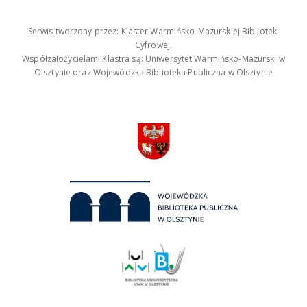
Serwis tworzony przez: Klaster Warmińsko-Mazurskiej Biblioteki
Cyfrowej.
Współzałożycielami Klastra są: Uniwersytet Warmińsko-Mazurski w
Olsztynie oraz Wojewódzka Biblioteka Publiczna w Olsztynie