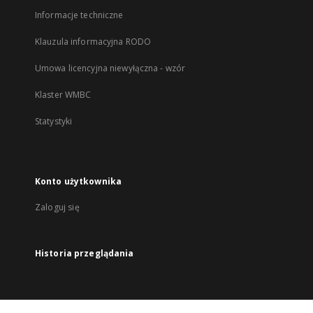
Informacje techniczne
Klauzula informacyjna RODO
Umowa licencyjna niewyłączna - wzór
Klaster WMBC
Statystyki
Konto użytkownika
Zaloguj się
Historia przeglądania