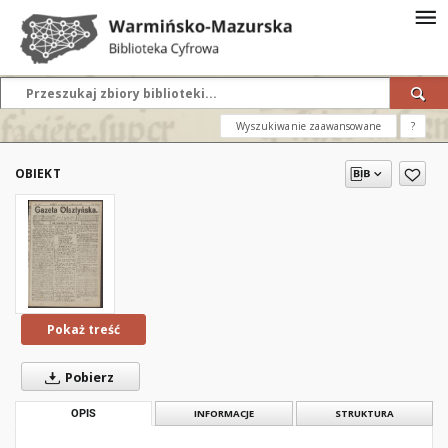
Wyszukiwanie zaawansowane
?
OBIEKT
Pokaż treść
Pobierz
OPIS
INFORMACJE
STRUKTURA