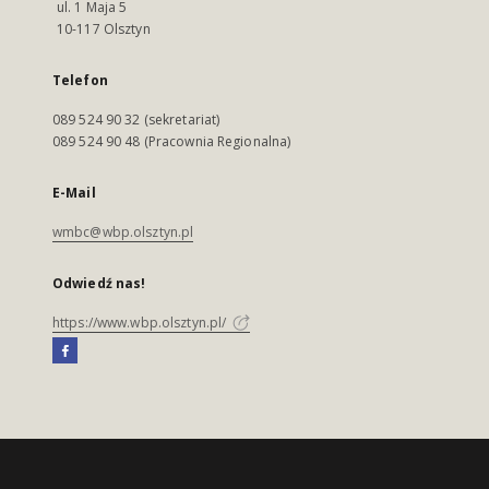
ul. 1 Maja 5
10-117 Olsztyn
Telefon
089 524 90 32 (sekretariat)
089 524 90 48 (Pracownia Regionalna)
E-Mail
wmbc@wbp.olsztyn.pl
Odwiedź nas!
https://www.wbp.olsztyn.pl/