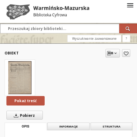
Wyszukiwanie zaawansowane
?
OBIEKT
Pokaż treść
Pobierz
OPIS
INFORMACJE
STRUKTURA