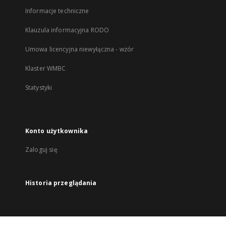
Informacje techniczne
Klauzula informacyjna RODO
Umowa licencyjna niewyłączna - wzór
Klaster WMBC
Statystyki
Konto użytkownika
Zaloguj się
Historia przeglądania