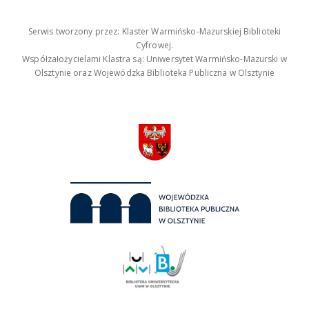
Serwis tworzony przez: Klaster Warmińsko-Mazurskiej Biblioteki
Cyfrowej.
Współzałożycielami Klastra są: Uniwersytet Warmińsko-Mazurski w
Olsztynie oraz Wojewódzka Biblioteka Publiczna w Olsztynie