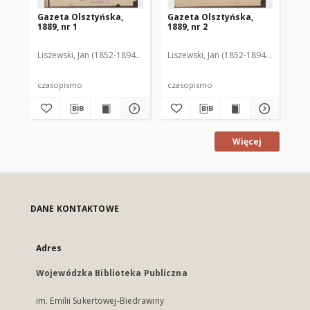
Gazeta Olsztyńska,
Gazeta Olsztyńska,
Ga
1889, nr 1
1889, nr 2
188
Liszewski, Jan (1852-1894). Red.
Liszewski, Jan (1852-1894). Red.
Lis
czasopismo
czasopismo
cz
Więcej
DANE KONTAKTOWE
Adres
Wojewódzka Biblioteka Publiczna
im. Emilii Sukertowej-Biedrawiny