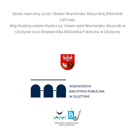
Serwis tworzony przez: Klaster Warmińsko-Mazurskiej Biblioteki
Cyfrowej.
Współzałożycielami Klastra są: Uniwersytet Warmińsko-Mazurski w
Olsztynie oraz Wojewódzka Biblioteka Publiczna w Olsztynie