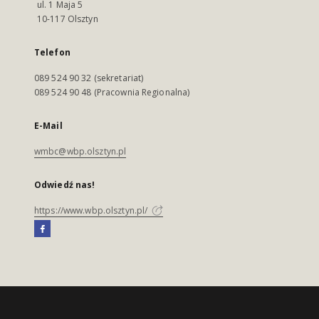
ul. 1 Maja 5
10-117 Olsztyn
Telefon
089 524 90 32 (sekretariat)
089 524 90 48 (Pracownia Regionalna)
E-Mail
wmbc@wbp.olsztyn.pl
Odwiedź nas!
https://www.wbp.olsztyn.pl/