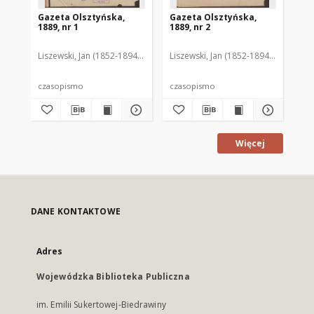
Gazeta Olsztyńska,
Gazeta Olsztyńska,
Ga
1889, nr 1
1889, nr 2
188
Liszewski, Jan (1852-1894). Red.
Liszewski, Jan (1852-1894). Red.
Lis
czasopismo
czasopismo
cz
Więcej
DANE KONTAKTOWE
Adres
Wojewódzka Biblioteka Publiczna
im. Emilii Sukertowej-Biedrawiny