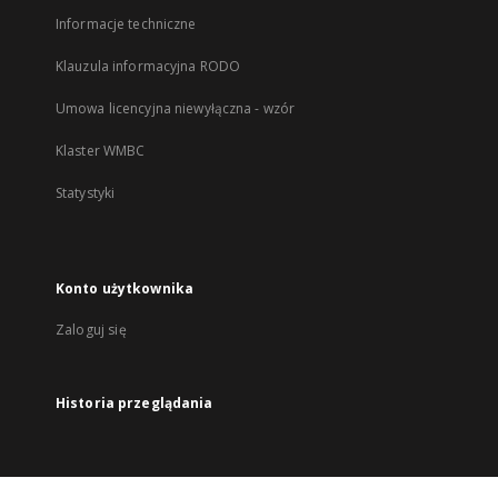
Informacje techniczne
Klauzula informacyjna RODO
Umowa licencyjna niewyłączna - wzór
Klaster WMBC
Statystyki
Konto użytkownika
Zaloguj się
Historia przeglądania