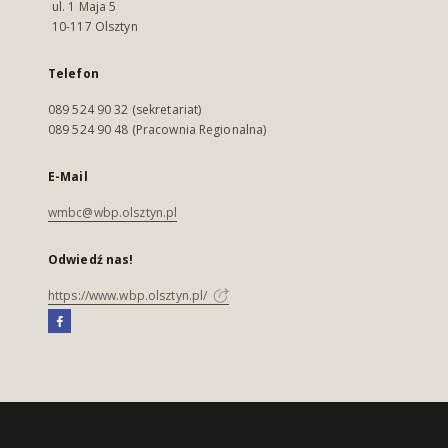
ul. 1 Maja 5
10-117 Olsztyn
Telefon
089 524 90 32 (sekretariat)
089 524 90 48 (Pracownia Regionalna)
E-Mail
wmbc@wbp.olsztyn.pl
Odwiedź nas!
https://www.wbp.olsztyn.pl/