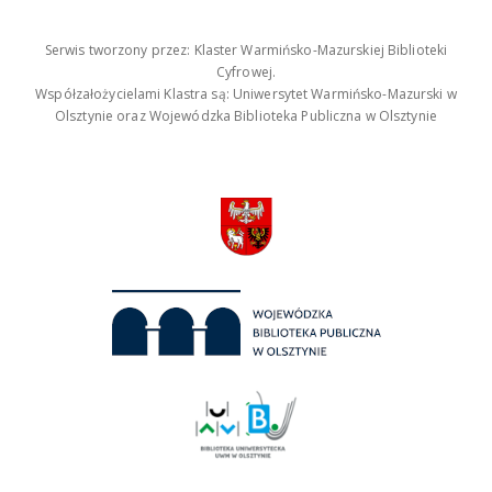
Serwis tworzony przez: Klaster Warmińsko-Mazurskiej Biblioteki
Cyfrowej.
Współzałożycielami Klastra są: Uniwersytet Warmińsko-Mazurski w
Olsztynie oraz Wojewódzka Biblioteka Publiczna w Olsztynie