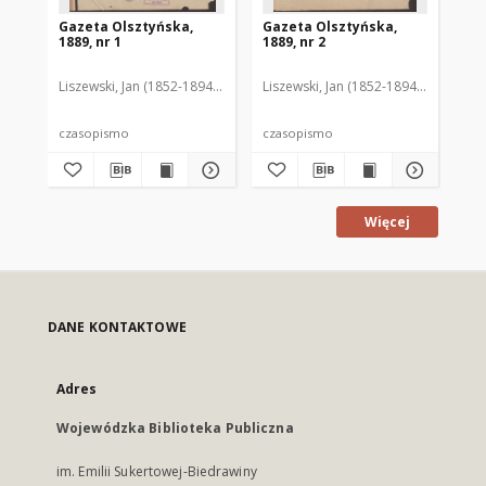
Gazeta Olsztyńska,
Gazeta Olsztyńska,
Ga
1889, nr 1
1889, nr 2
188
Liszewski, Jan (1852-1894). Red.
Liszewski, Jan (1852-1894). Red.
Lis
czasopismo
czasopismo
cz
Więcej
DANE KONTAKTOWE
Adres
Wojewódzka Biblioteka Publiczna
im. Emilii Sukertowej-Biedrawiny