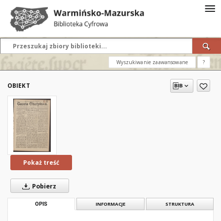
Wyszukiwanie zaawansowane
?
OBIEKT
Pokaż treść
Pobierz
OPIS
INFORMACJE
STRUKTURA