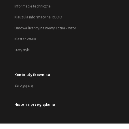
Informacje techniczne
Klauzula informacyjna RODO
Umowa licencyjna niewyłączna - wzór
Klaster WMBC
Statystyki
Konto użytkownika
Zaloguj się
Historia przeglądania