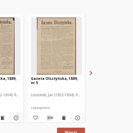
ka, 1889,
Gazeta Olsztyńska, 1889,
Gazeta Olsztyńska, 1
nr 5
nr 6
52-1894). Red.
Liszewski, Jan (1852-1894). Red.
Liszewski, Jan (1852-189
czasopismo
czasopismo
Więcej