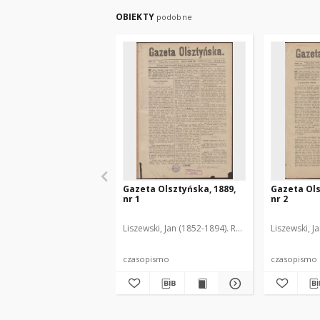
OBIEKTY
podobne
Gazeta Olsztyńska, 1889,
Gazeta Ols
nr 1
nr 2
Liszewski, Jan (1852-1894). Red.
Liszewski, J
czasopismo
czasopismo