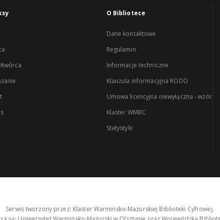
ksy
O Bibliotece
Dane kontaktowe
ca
Regulamin
łtwórca
Informacje techniczne
zanie
Klauzula informacyjna RODO
t
Umowa licencyjna niewyłączna - wzór
es
Klaster WMBC
Statystyki
Serwis tworzony przez: Klaster Warmińsko-Mazurskiej Biblioteki Cyfrowej.
tra są: Uniwersytet Warmińsko-Mazurski w Olsztynie oraz Wojewódzka Bibliote