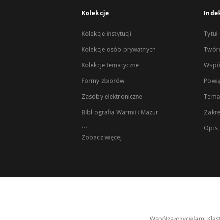
Kolekcje
Inde
Kolekcje instytucji
Tytuł
Kolekcje osób prywatnych
Twór
Kolekcje tematyczne
Wspó
Formy zbiorów
Powią
Zasoby elektroniczne
Tema
Bibliografia Warmii i Mazur
Zakr
...
Opis
Zobacz więcej
Współzałożycielami Klas