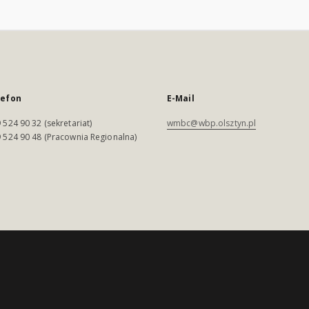
lefon
E-Mail
 524 90 32 (sekretariat)
wmbc@wbp.olsztyn.pl
 524 90 48 (Pracownia Regionalna)