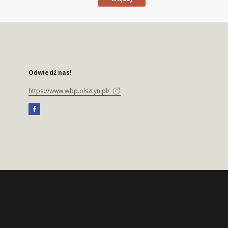
Odwiedź nas!
https://www.wbp.olsztyn.pl/