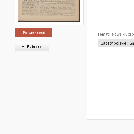
Pokaż treść
Temat i słowa klucz
Gazety polskie ; G
Pobierz