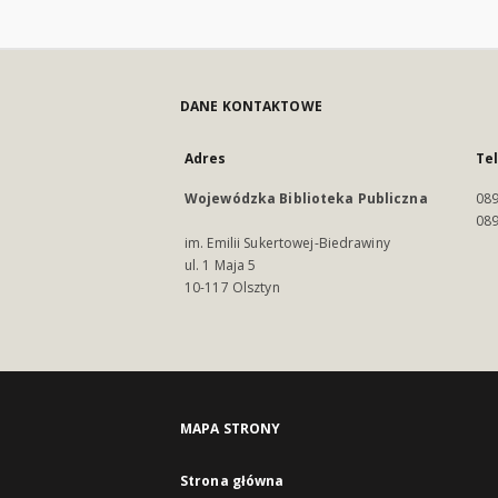
DANE KONTAKTOWE
Adres
Te
Wojewódzka Biblioteka Publiczna
089
089
im. Emilii Sukertowej-Biedrawiny
ul. 1 Maja 5
10-117 Olsztyn
MAPA STRONY
Strona główna