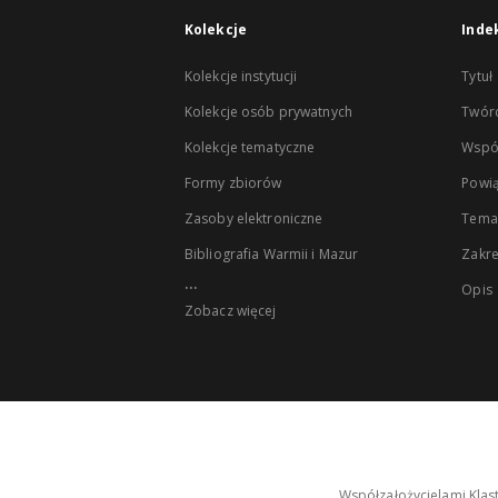
Kolekcje
Inde
Kolekcje instytucji
Tytuł
Kolekcje osób prywatnych
Twór
Kolekcje tematyczne
Wspó
Formy zbiorów
Powią
Zasoby elektroniczne
Tema
Bibliografia Warmii i Mazur
Zakr
...
Opis
Zobacz więcej
Współzałożycielami Klas