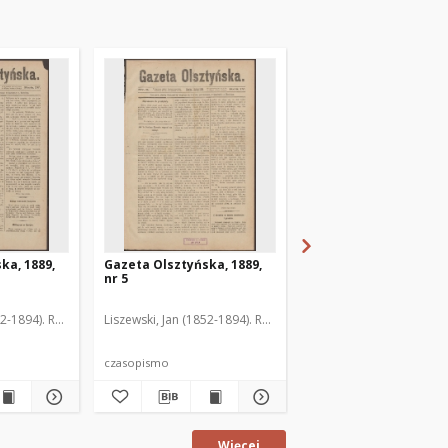
ka, 1889,
Gazeta Olsztyńska, 1889,
Gazeta Olsztyńska, 1
nr 5
nr 6
52-1894). Red.
Liszewski, Jan (1852-1894). Red.
Liszewski, Jan (1852-189
czasopismo
czasopismo
Więcej