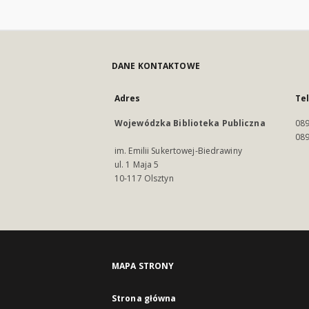
DANE KONTAKTOWE
Adres
Te
Wojewódzka Biblioteka Publiczna
089
089
im. Emilii Sukertowej-Biedrawiny
ul. 1 Maja 5
10-117 Olsztyn
MAPA STRONY
Strona główna