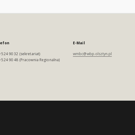
lefon
E-Mail
 524 90 32 (sekretariat)
wmbc@wbp.olsztyn.pl
 524 90 48 (Pracownia Regionalna)