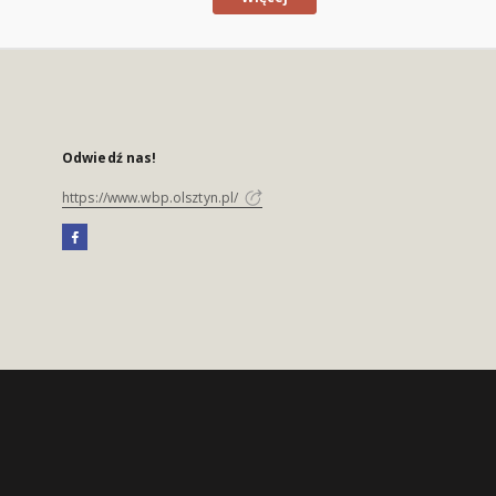
Odwiedź nas!
https://www.wbp.olsztyn.pl/