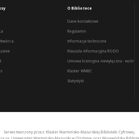
ksy
O Bibliotece
Dane kontaktowe
ca
Regulamin
łtwórca
Informacje techniczne
zanie
Klauzula informacyjna RODO
t
Umowa licencyjna niewyłączna - wzór
es
Klaster WMBC
Statystyki
Serwis tworzony przez: Klaster Warmińsko-Mazurskiej Biblioteki Cyfrowej.
tra są: Uniwersytet Warmińsko-Mazurski w Olsztynie oraz Wojewódzka Bibliote