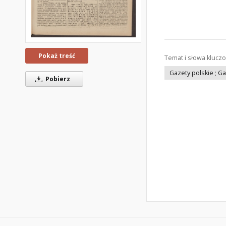
Pokaż treść
Temat i słowa klucz
Gazety polskie ; G
Pobierz