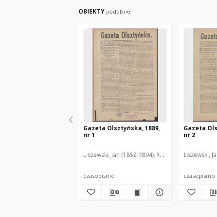
OBIEKTY
podobne
Gazeta Olsztyńska, 1889,
Gazeta Ols
nr 1
nr 2
Liszewski, Jan (1852-1894). Red.
Liszewski, J
czasopismo
czasopismo